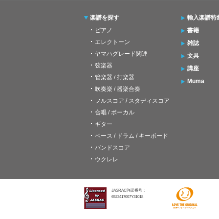
楽譜を探す
輸入楽譜特
ピアノ
書籍
エレクトーン
雑誌
ヤマハグレード関連
文具
弦楽器
講座
管楽器 / 打楽器
Muma
吹奏楽 / 器楽合奏
フルスコア / スタディスコア
合唱 / ボーカル
ギター
ベース / ドラム / キーボード
バンドスコア
ウクレレ
JASRAC許諾番号：
6523417007Y31018