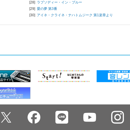
[28]
ラプソディー・イン・ブルー
[29]
愛の夢 第3番
[30]
アイネ・クライネ・ナハトムジーク 第1楽章より