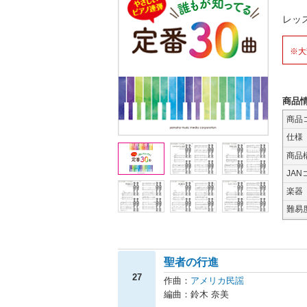
レッ
※大
商品
商品
仕様
商品
JAN
楽器
難易
聖者の行進
27
作曲：
アメリカ民謡
編曲：鈴木 奈美