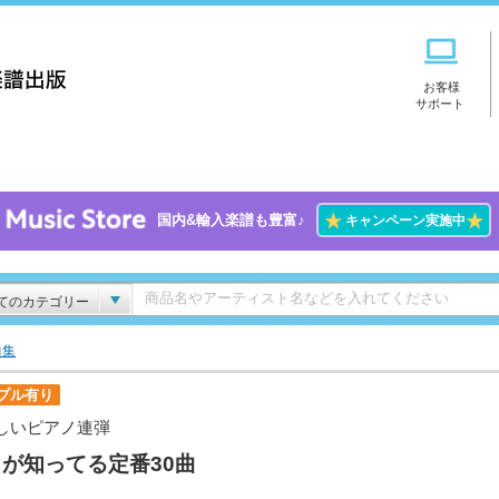
お客様
サポート
★
★
国内&輸入楽譜も豊富♪
キャンペーン実施中
てのカテゴリー
曲集
プル有り
しいピアノ連弾
が知ってる定番30曲