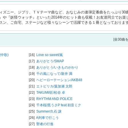
ディズニー、ジブリ、ＴＶテーマ曲など、おなじみの連弾定番曲をたっぷり30
』や『妖怪ウォッチ』といった2014年のヒット曲も収載！お友達同士でお楽
スン、ご自宅、ステージなど様々なシーンで活躍できる１冊となっておりま
[全30曲
中歌)
[16]
Love so sweet/
嵐
[17]
ありがとう/
SMAP
[18]
ありがとう/
いきものがかり
[19]
千の風になって/
新井 満
[20]
ヘビーローテーション/
AKB48
[21]
エトピリカ/
葉加瀬 太郎
[22]
TAKUMI/匠/
松谷 卓
[23]
RHYTHM AND POLICE
[24]
千本桜/
黒うさP feat.初音ミク
[25]
Summer/
久石 譲
[26]
A列車で行こう
[27]
聖者の行進