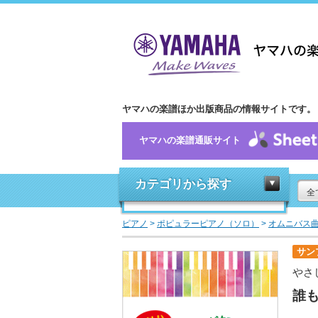
ヤマハの楽譜ほか出版商品の情報サイトです。
ヤマハの楽譜通販サイト
カテゴリから探す
全
ピアノ
>
ポピュラーピアノ（ソロ）
>
オムニバス
サン
やさ
誰も