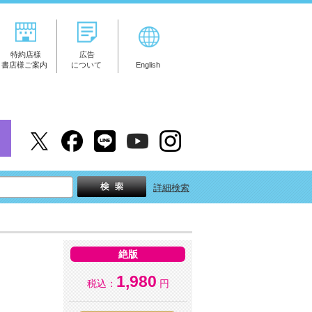
特約店様
広告
書店様ご案内
について
English
詳細検索
絶版
1,980
税込：
円