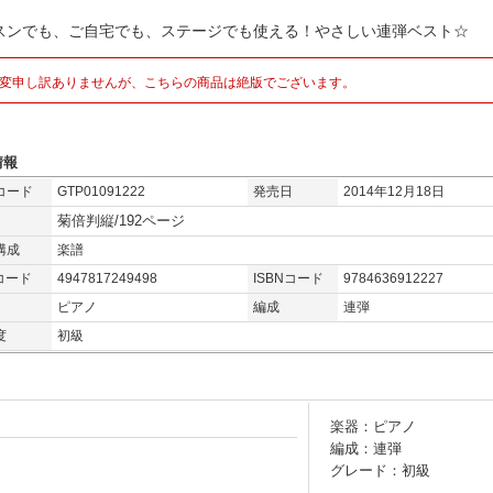
スンでも、ご自宅でも、ステージでも使える！やさしい連弾ベスト☆
変申し訳ありませんが、こちらの商品は絶版でございます。
情報
コード
GTP01091222
発売日
2014年12月18日
菊倍判縦/192ページ
構成
楽譜
コード
4947817249498
ISBNコード
9784636912227
ピアノ
編成
連弾
度
初級
楽器：ピアノ
編成：連弾
グレード：初級