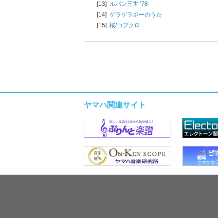
[13]
ルパン三世 '78
[14]
ゲラゲラポーのうた
[15]
桜/
コブクロ
ヤマハ関連サイト