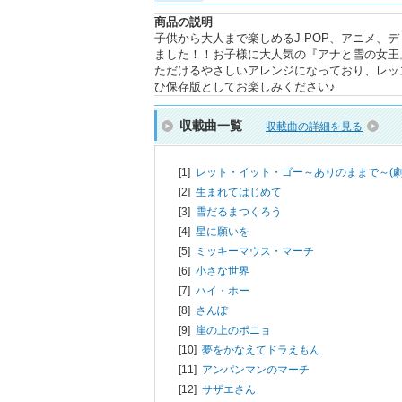
商品の説明
子供から大人まで楽しめるJ-POP、アニメ、
ました！！お子様に大人気の『アナと雪の女王
ただけるやさしいアレンジになっており、レッ
ひ保存版としてお楽しみください♪
収載曲一覧
収載曲の詳細を見る
[1]
レット・イット・ゴー～ありのままで～(劇
[2]
生まれてはじめて
[3]
雪だるまつくろう
[4]
星に願いを
[5]
ミッキーマウス・マーチ
[6]
小さな世界
[7]
ハイ・ホー
[8]
さんぽ
[9]
崖の上のポニョ
[10]
夢をかなえてドラえもん
[11]
アンパンマンのマーチ
[12]
サザエさん