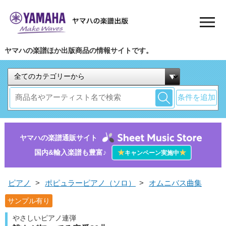
ヤマハの楽譜ほか出版商品の情報サイトです。
条件を追加
ヤマハの楽譜通販サイト
国内&輸入楽譜も豊富♪
★
★
キャンペーン実施中
ピアノ
>
ポピュラーピアノ（ソロ）
>
オムニバス曲集
サンプル有り
やさしいピアノ連弾