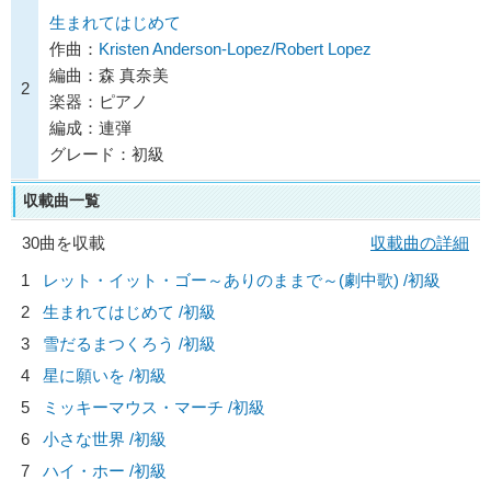
生まれてはじめて
作曲：
Kristen Anderson-Lopez/Robert Lopez
編曲：森 真奈美
2
楽器：ピアノ
編成：連弾
グレード：初級
収載曲一覧
30曲を収載
収載曲の詳細
1
レット・イット・ゴー～ありのままで～(劇中歌) /初級
2
生まれてはじめて /初級
3
雪だるまつくろう /初級
4
星に願いを /初級
5
ミッキーマウス・マーチ /初級
6
小さな世界 /初級
7
ハイ・ホー /初級