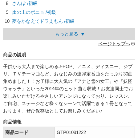
8
さんぽ /初級
9
崖の上のポニョ /初級
10
夢をかなえてドラえもん /初級
もっと見る
ページトップへ
商品の説明
子供から大人まで楽しめるJ-POP、アニメ、ディズニー、ジブ
リ、ＴＶテーマ曲など、おなじみの連弾定番曲をたっぷり30曲
集めました！！お子様に大人気の『アナと雪の女王』や『妖怪
ウォッチ』といった2014年のヒット曲も収載！お友達同士でお
楽しみいただけるやさしいアレンジになっており、レッスン、
ご自宅、ステージなど様々なシーンで活躍できる１冊となって
おります。ぜひ保存版としてお楽しみください♪
商品情報
商品コード
GTP01091222