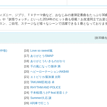
ディズニー、ジブリ、ＴＶテーマ曲など、おなじみの連弾定番曲をたっぷり30
』や『妖怪ウォッチ』といった2014年のヒット曲も収載！お友達同士でお楽
スン、ご自宅、ステージなど様々なシーンで活躍できる１冊となっておりま
[全30曲
中歌)
[16]
Love so sweet/
嵐
[17]
ありがとう/
SMAP
[18]
ありがとう/
いきものがかり
[19]
千の風になって/
新井 満
[20]
ヘビーローテーション/
AKB48
[21]
エトピリカ/
葉加瀬 太郎
[22]
TAKUMI/匠/
松谷 卓
[23]
RHYTHM AND POLICE
[24]
千本桜/
黒うさP feat.初音ミク
[25]
Summer/
久石 譲
[26]
A列車で行こう