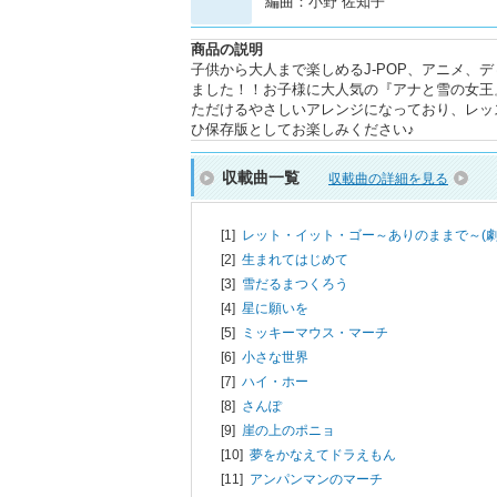
編曲：小野 佐知子
商品の説明
子供から大人まで楽しめるJ-POP、アニメ、
ました！！お子様に大人気の『アナと雪の女王
ただけるやさしいアレンジになっており、レッ
ひ保存版としてお楽しみください♪
収載曲一覧
収載曲の詳細を見る
[1]
レット・イット・ゴー～ありのままで～(劇
[2]
生まれてはじめて
[3]
雪だるまつくろう
[4]
星に願いを
[5]
ミッキーマウス・マーチ
[6]
小さな世界
[7]
ハイ・ホー
[8]
さんぽ
[9]
崖の上のポニョ
[10]
夢をかなえてドラえもん
[11]
アンパンマンのマーチ