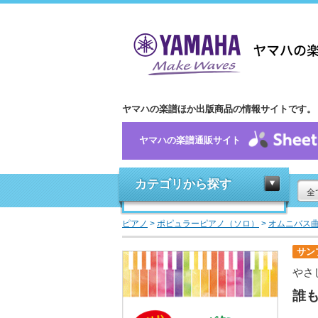
ヤマハの楽譜ほか出版商品の情報サイトです。
ヤマハの楽譜通販サイト
カテゴリから探す
全
ピアノ
>
ポピュラーピアノ（ソロ）
>
オムニバス
サン
やさ
誰も