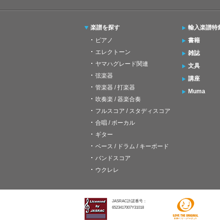
楽譜を探す
輸入楽譜特
ピアノ
書籍
エレクトーン
雑誌
ヤマハグレード関連
文具
弦楽器
講座
管楽器 / 打楽器
Muma
吹奏楽 / 器楽合奏
フルスコア / スタディスコア
合唱 / ボーカル
ギター
ベース / ドラム / キーボード
バンドスコア
ウクレレ
JASRAC許諾番号：
6523417007Y31018