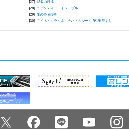
[27]
聖者の行進
[28]
ラプソディー・イン・ブルー
[29]
愛の夢 第3番
[30]
アイネ・クライネ・ナハトムジーク 第1楽章より