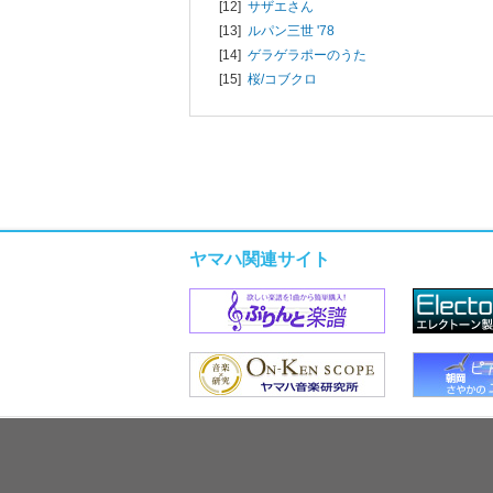
[12]
サザエさん
[13]
ルパン三世 '78
[14]
ゲラゲラポーのうた
[15]
桜/
コブクロ
ヤマハ関連サイト