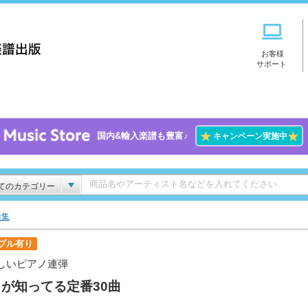
お客様
サポート
★
★
国内&輸入楽譜も豊富♪
キャンペーン実施中
てのカテゴリー
曲集
プル有り
しいピアノ連弾
が知ってる定番30曲