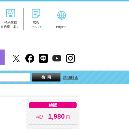
特約店様
広告
書店様ご案内
について
English
詳細検索
絶版
1,980
税込：
円