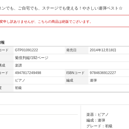
スンでも、ご自宅でも、ステージでも使える！やさしい連弾ベスト☆
変申し訳ありませんが、こちらの商品は絶版でございます。
情報
コード
GTP01091222
発売日
2014年12月18日
菊倍判縦/192ページ
構成
楽譜
コード
4947817249498
ISBNコード
9784636912227
ピアノ
編成
連弾
度
初級
楽器：ピアノ
編成：連弾
グレード：初級