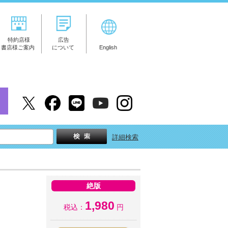
特約店様
広告
書店様ご案内
について
English
詳細検索
絶版
1,980
税込：
円