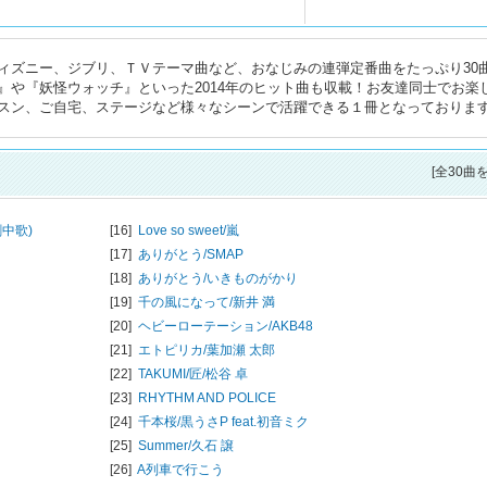
ディズニー、ジブリ、ＴＶテーマ曲など、おなじみの連弾定番曲をたっぷり30
』や『妖怪ウォッチ』といった2014年のヒット曲も収載！お友達同士でお楽
スン、ご自宅、ステージなど様々なシーンで活躍できる１冊となっておりま
[全30曲
中歌)
[16]
Love so sweet/
嵐
[17]
ありがとう/
SMAP
[18]
ありがとう/
いきものがかり
[19]
千の風になって/
新井 満
[20]
ヘビーローテーション/
AKB48
[21]
エトピリカ/
葉加瀬 太郎
[22]
TAKUMI/匠/
松谷 卓
[23]
RHYTHM AND POLICE
[24]
千本桜/
黒うさP feat.初音ミク
[25]
Summer/
久石 譲
[26]
A列車で行こう