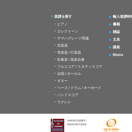
楽譜を探す
輸入楽譜特
ピアノ
書籍
エレクトーン
雑誌
ヤマハグレード関連
文具
弦楽器
講座
管楽器 / 打楽器
Muma
吹奏楽 / 器楽合奏
フルスコア / スタディスコア
合唱 / ボーカル
ギター
ベース / ドラム / キーボード
バンドスコア
ウクレレ
JASRAC許諾番号：
6523417007Y31018