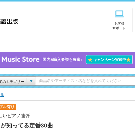
お客様
サポート
★
★
国内&輸入楽譜も豊富♪
キャンペーン実施中
てのカテゴリー
曲集
プル有り
しいピアノ連弾
が知ってる定番30曲