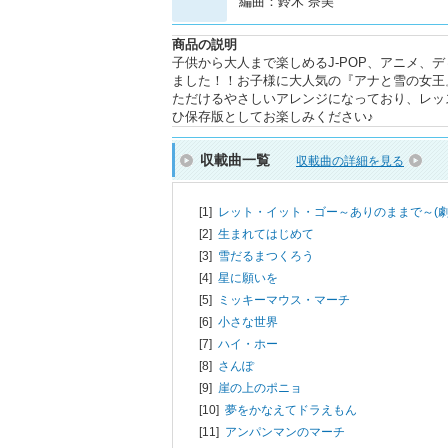
編曲：鈴木 奈美
商品の説明
子供から大人まで楽しめるJ-POP、アニメ、
ました！！お子様に大人気の『アナと雪の女王
ただけるやさしいアレンジになっており、レッ
ひ保存版としてお楽しみください♪
収載曲一覧
収載曲の詳細を見る
[1]
レット・イット・ゴー～ありのままで～(劇
[2]
生まれてはじめて
[3]
雪だるまつくろう
[4]
星に願いを
[5]
ミッキーマウス・マーチ
[6]
小さな世界
[7]
ハイ・ホー
[8]
さんぽ
[9]
崖の上のポニョ
[10]
夢をかなえてドラえもん
[11]
アンパンマンのマーチ