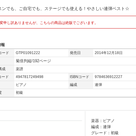
スンでも、ご自宅でも、ステージでも使える！やさしい連弾ベスト☆
変申し訳ありませんが、こちらの商品は絶版でございます。
情報
コード
GTP01091222
発売日
2014年12月18日
菊倍判縦/192ページ
構成
楽譜
コード
4947817249498
ISBNコード
9784636912227
ピアノ
編成
連弾
度
初級
楽器：ピアノ
編成：連弾
グレード：初級