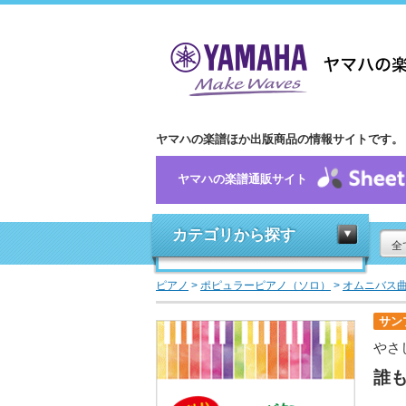
ヤマハの楽譜ほか出版商品の情報サイトです。
ヤマハの楽譜通販サイト
カテゴリから探す
全
ピアノ
>
ポピュラーピアノ（ソロ）
>
オムニバス
サン
やさ
誰も