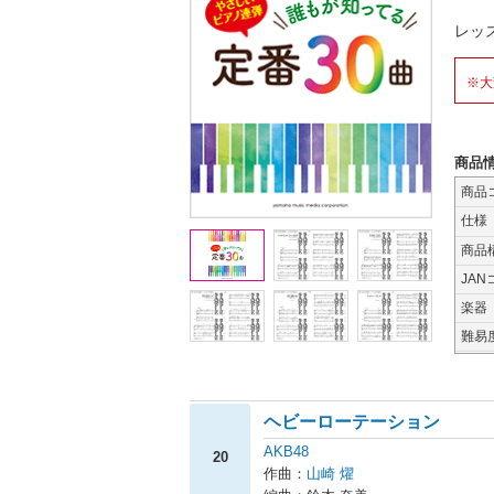
レッ
※大
商品
商品
仕様
商品
JAN
楽器
難易
ヘビーローテーション
AKB48
20
作曲：
山崎 燿