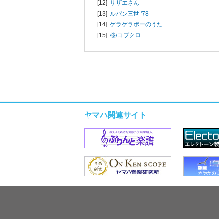
[12]
サザエさん
[13]
ルパン三世 '78
[14]
ゲラゲラポーのうた
[15]
桜/
コブクロ
ヤマハ関連サイト