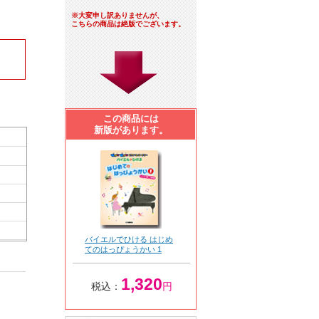
※大変申し訳ありませんが、
こちらの商品は絶版でございます。
この商品には
新版があります。
バイエルでひける はじめ
てのはっぴょうかい 1
1,320
税込：
円