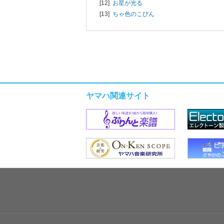
[12]
お星が光る
[13]
ちゃ色のこびん
ヤマハ関連サイト