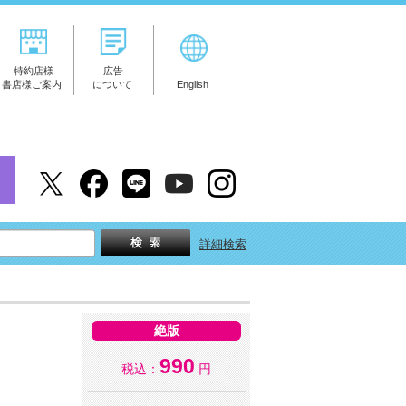
特約店様
広告
書店様ご案内
について
English
詳細検索
絶版
990
税込：
円