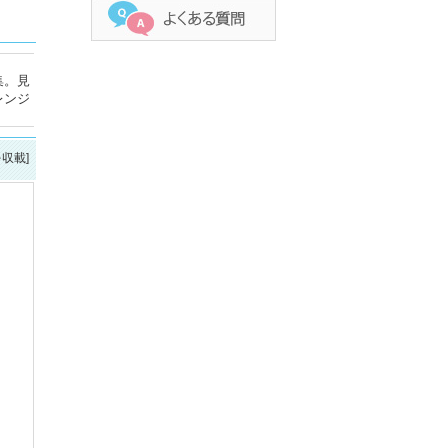
集。見
レンジ
を収載]