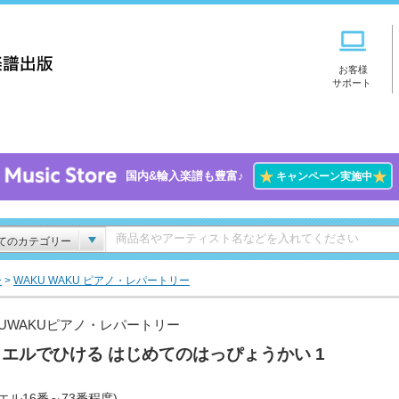
お客様
サポート
★
★
国内&輸入楽譜も豊富♪
キャンペーン実施中
てのカテゴリー
ー
>
WAKU WAKU ピアノ・レパートリー
KUWAKUピアノ・レパートリー
エルでひける はじめてのはっぴょうかい 1
エル16番～73番程度)