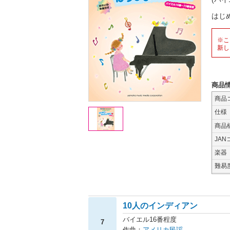
はじ
※こ
新し
商品
商品
仕様
商品
JAN
楽器
難易
10人のインディアン
バイエル16番程度
7
作曲：
アメリカ民謡