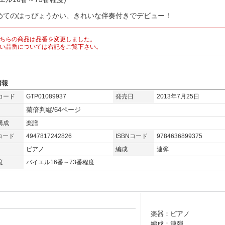
めてのはっぴょうかい、きれいな伴奏付きでデビュー！
ちらの商品は品番を変更しました。
い品番については右記をご覧下さい。
情報
コード
GTP01089937
発売日
2013年7月25日
菊倍判縦/64ページ
構成
楽譜
コード
4947817242826
ISBNコード
9784636899375
ピアノ
編成
連弾
度
バイエル16番～73番程度
楽器：ピアノ
編成：連弾