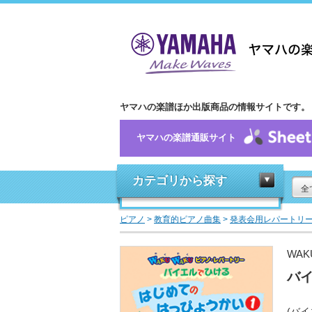
ヤマハの楽譜ほか出版商品の情報サイトです。
ヤマハの楽譜通販サイト
カテゴリから探す
全
ピアノ
>
教育的ピアノ曲集
>
発表会用レパートリ
WA
バイ
(バイ