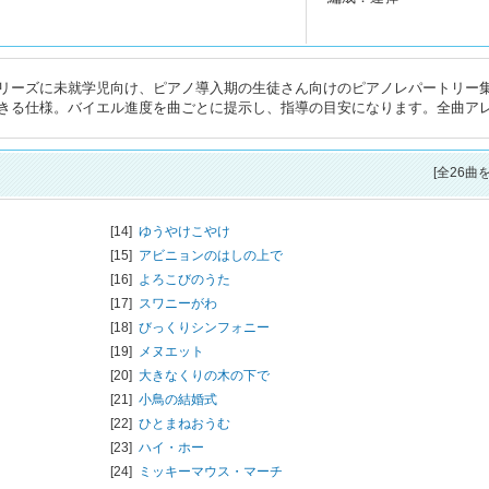
リーズに未就学児向け、ピアノ導入期の生徒さん向けのピアノレパートリー
きる仕様。バイエル進度を曲ごとに提示し、指導の目安になります。全曲ア
[全26曲
[14]
ゆうやけこやけ
[15]
アビニョンのはしの上で
[16]
よろこびのうた
[17]
スワニーがわ
[18]
びっくりシンフォニー
[19]
メヌエット
[20]
大きなくりの木の下で
[21]
小鳥の結婚式
[22]
ひとまねおうむ
[23]
ハイ・ホー
[24]
ミッキーマウス・マーチ