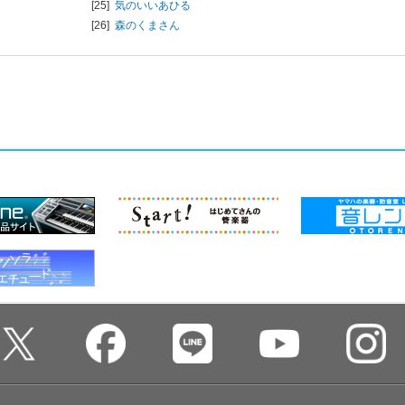
[25]
気のいいあひる
[26]
森のくまさん