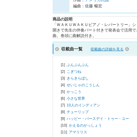
編曲：佐藤 暢宏
商品の説明
「ＷＡＫＵＷＡＫＵピアノ・レパートリー」シ
開きで先生の伴奏パート付きで発表会で活用で
曲。巻頭に曲解説付き。
収載曲一覧
収載曲の詳細を見る
[1]
ぶんぶんぶん
[2]
こぎつね
[3]
きらきらぼし
[4]
せいじゃのこうしん
[5]
かっこう
[6]
小さな世界
[7]
10人のインディアン
[8]
チューリップ
[9]
ハッピー・バースデイ・トゥー・ユー
[10]
かえるのがっしょう
[11]
アマリリス