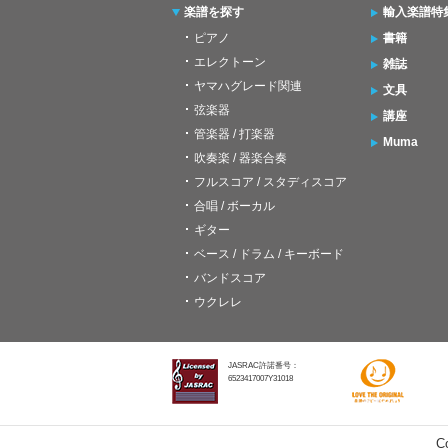
楽譜を探す
輸入楽譜特
ピアノ
書籍
エレクトーン
雑誌
ヤマハグレード関連
文具
弦楽器
講座
管楽器 / 打楽器
Muma
吹奏楽 / 器楽合奏
フルスコア / スタディスコア
合唱 / ボーカル
ギター
ベース / ドラム / キーボード
バンドスコア
ウクレレ
JASRAC許諾番号：
6523417007Y31018
C