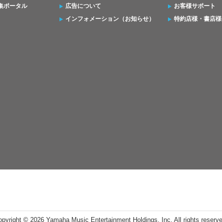
集ポータル
広告について
お客様サポート
インフォメーション（お知らせ）
特約店様・書店様
opyright ©
2026 Yamaha Music Entertainment Holdings, Inc. All rights reserv