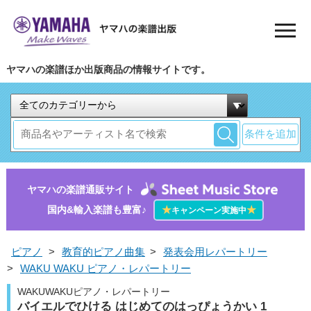
ヤマハの楽譜ほか出版商品の情報サイトです。
条件を追加
ヤマハの楽譜通販サイト
国内&輸入楽譜も豊富♪
★
★
キャンペーン実施中
ピアノ
>
教育的ピアノ曲集
>
発表会用レパートリー
>
WAKU WAKU ピアノ・レパートリー
WAKUWAKUピアノ・レパートリー
バイエルでひける はじめてのはっぴょうかい 1