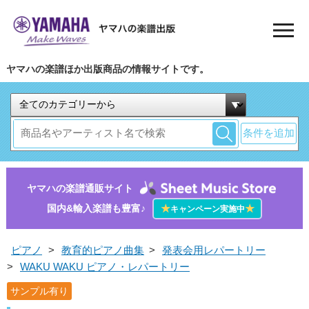
ヤマハの楽譜ほか出版商品の情報サイトです。
条件を追加
ヤマハの楽譜通販サイト
国内&輸入楽譜も豊富♪
★
★
キャンペーン実施中
ピアノ
>
教育的ピアノ曲集
>
発表会用レパートリー
>
WAKU WAKU ピアノ・レパートリー
サンプル有り