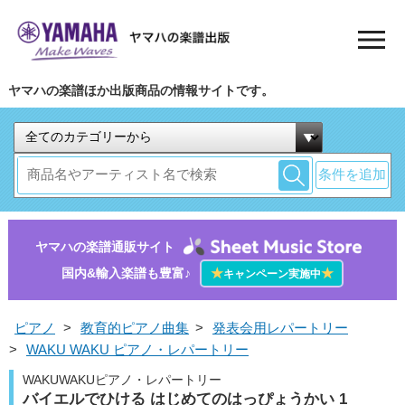
ヤマハの楽譜ほか出版商品の情報サイトです。
条件を追加
ヤマハの楽譜通販サイト
国内&輸入楽譜も豊富♪
★
★
キャンペーン実施中
ピアノ
>
教育的ピアノ曲集
>
発表会用レパートリー
>
WAKU WAKU ピアノ・レパートリー
WAKUWAKUピアノ・レパートリー
バイエルでひける はじめてのはっぴょうかい 1