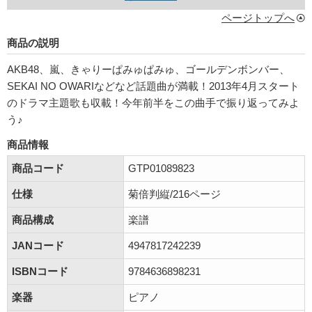
ページトップへ
商品の説明
AKB48、嵐、きゃりーぱみゅぱみゅ、ゴールデンボンバー、
SEKAI NO OWARIなどなど話題曲が満載！2013年4月スタート
のドラマ主題歌も収載！今年前半をこの曲手で振り返ってみよ
う♪
商品情報
商品コード
GTP01089823
仕様
菊倍判縦/216ページ
商品構成
楽譜
JANコード
4947817242239
ISBNコード
9784636898231
楽器
ピアノ