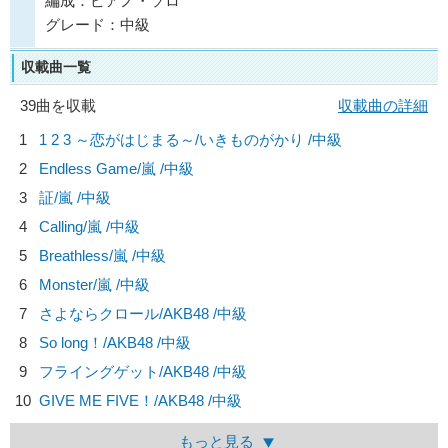
編成：ピアノ・ソロ
グレード：中級
収載曲一覧
39曲を収載
収載曲の詳細
1
1 2 3 ～恋がはじまる～/
いきものがかり
/中級
2
Endless Game/
嵐
/中級
3
証/
嵐
/中級
4
Calling/
嵐
/中級
5
Breathless/
嵐
/中級
6
Monster/
嵐
/中級
7
さよならクロール/
AKB48
/中級
8
So long！/
AKB48
/中級
9
フライングゲット/
AKB48
/中級
10
GIVE ME FIVE！/
AKB48
/中級
もっと見る