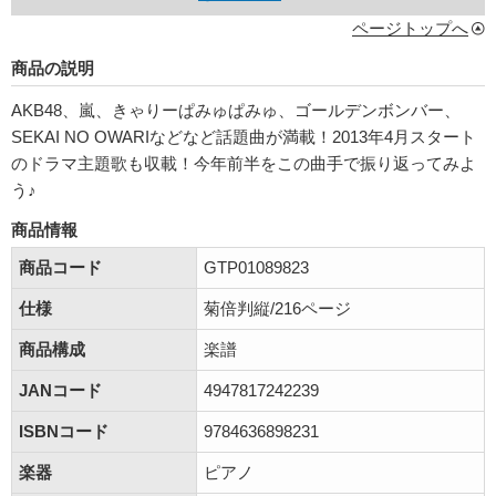
ページトップへ
商品の説明
AKB48、嵐、きゃりーぱみゅぱみゅ、ゴールデンボンバー、
SEKAI NO OWARIなどなど話題曲が満載！2013年4月スタート
のドラマ主題歌も収載！今年前半をこの曲手で振り返ってみよ
う♪
商品情報
商品コード
GTP01089823
仕様
菊倍判縦/216ページ
商品構成
楽譜
JANコード
4947817242239
ISBNコード
9784636898231
楽器
ピアノ