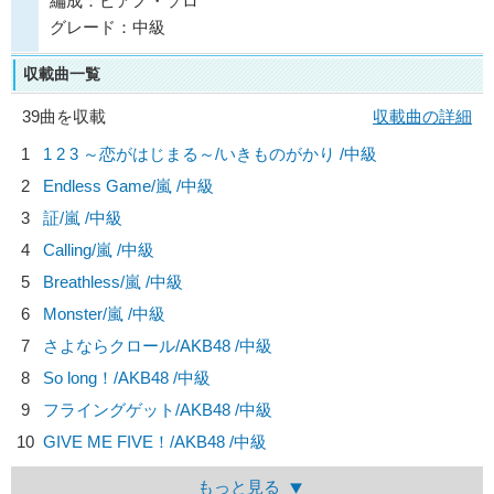
編成：ピアノ・ソロ
グレード：中級
収載曲一覧
39曲を収載
収載曲の詳細
1
1 2 3 ～恋がはじまる～/
いきものがかり
/中級
2
Endless Game/
嵐
/中級
3
証/
嵐
/中級
4
Calling/
嵐
/中級
5
Breathless/
嵐
/中級
6
Monster/
嵐
/中級
7
さよならクロール/
AKB48
/中級
8
So long！/
AKB48
/中級
9
フライングゲット/
AKB48
/中級
10
GIVE ME FIVE！/
AKB48
/中級
もっと見る