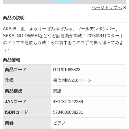
ページトップへ
商品の説明
AKB48、嵐、きゃりーぱみゅぱみゅ、ゴールデンボンバー、
SEKAI NO OWARIなどなど話題曲が満載！2013年4月スタート
のドラマ主題歌も収載！今年前半をこの曲手で振り返ってみよ
う♪
商品情報
商品コード
GTP01089823
仕様
菊倍判縦/216ページ
商品構成
楽譜
JANコード
4947817242239
ISBNコード
9784636898231
楽器
ピアノ