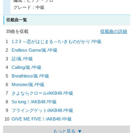
編成：ピアノ・ソロ
グレード：中級
収載曲一覧
39曲を収載
収載曲の詳細
1
1 2 3 ～恋がはじまる～/
いきものがかり
/中級
2
Endless Game/
嵐
/中級
3
証/
嵐
/中級
4
Calling/
嵐
/中級
5
Breathless/
嵐
/中級
6
Monster/
嵐
/中級
7
さよならクロール/
AKB48
/中級
8
So long！/
AKB48
/中級
9
フライングゲット/
AKB48
/中級
10
GIVE ME FIVE！/
AKB48
/中級
もっと見る