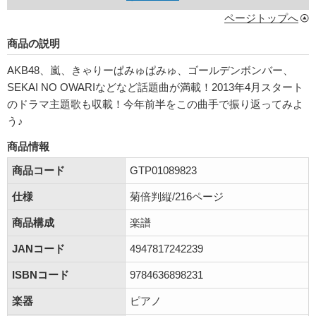
ページトップへ
商品の説明
AKB48、嵐、きゃりーぱみゅぱみゅ、ゴールデンボンバー、
SEKAI NO OWARIなどなど話題曲が満載！2013年4月スタート
のドラマ主題歌も収載！今年前半をこの曲手で振り返ってみよ
う♪
商品情報
商品コード
GTP01089823
仕様
菊倍判縦/216ページ
商品構成
楽譜
JANコード
4947817242239
ISBNコード
9784636898231
楽器
ピアノ