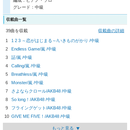
編成：ピアノ・ソロ
グレード：中級
収載曲一覧
39曲を収載
収載曲の詳細
1
1 2 3 ～恋がはじまる～/
いきものがかり
/中級
2
Endless Game/
嵐
/中級
3
証/
嵐
/中級
4
Calling/
嵐
/中級
5
Breathless/
嵐
/中級
6
Monster/
嵐
/中級
7
さよならクロール/
AKB48
/中級
8
So long！/
AKB48
/中級
9
フライングゲット/
AKB48
/中級
10
GIVE ME FIVE！/
AKB48
/中級
もっと見る