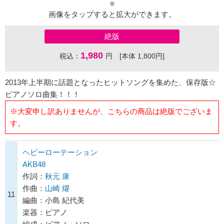
画像をタップすると拡大ができます。
絶版
1,980
税込：
円 [本体 1,800円]
2013年上半期に話題となったヒットソングを集めた、保存版☆
ピアノソロ曲集！！！
※大変申し訳ありませんが、こちらの商品は絶版でございま
す。
ヘビーローテーション
AKB48
作詞：
秋元 康
作曲：
山崎 燿
11
編曲：小島 紀代美
楽器：ピアノ