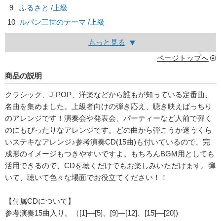
9
ふるさと /上級
10
ルパン三世のテーマ /上級
もっと見る
ページトップへ
商品の説明
クラシック、J-POP、洋楽などから誰もが知っている定番曲、
名曲を集めました。上級者向けの弾き応え、聴き映えばっちり
のアレンジです！演奏会や発表会、パーティーなど人前で弾く
のにもぴったりなアレンジです。どの曲から弾こうか迷うくら
いステキなアレンジ♪参考演奏CD(15曲)も付いているので、完
成形のイメージもつきやすいですよ。もちろんBGM用としても
活用できるので、CDを聴くだけでもお楽しみいただけます。弾
いて、聴いて色々な場面でお役立てください！！
【付属CDについて】
参考演奏15曲入り。（[1]―[5]、[9]―[12]、[15]―[20])