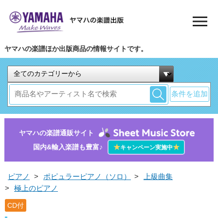
ヤマハの楽譜ほか出版商品の情報サイトです。
条件を追加
ヤマハの楽譜通販サイト
国内&輸入楽譜も豊富♪
★
★
キャンペーン実施中
ピアノ
>
ポピュラーピアノ（ソロ）
>
上級曲集
>
極上のピアノ
CD付