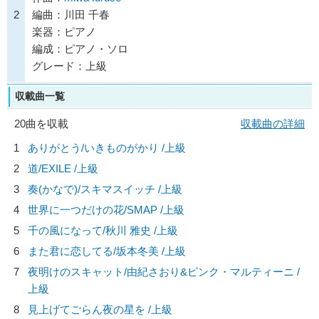
2
編曲：川田 千春
楽器：ピアノ
編成：ピアノ・ソロ
グレード：上級
収載曲一覧
20曲を収載
収載曲の詳細
1
ありがとう/
いきものがかり
/上級
2
道/
EXILE
/上級
3
奏(かなで)/
スキマスイッチ
/上級
4
世界に一つだけの花/
SMAP
/上級
5
千の風になって/
秋川 雅史
/上級
6
また君に恋してる/
坂本冬美
/上級
7
夜明けのスキャット/
由紀さおり&ピンク・マルティーニ
/
上級
8
見上げてごらん夜の星を /上級