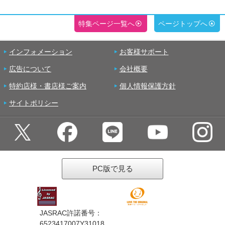
特集ページ一覧へ
ページトップへ
インフォメーション
お客様サポート
広告について
会社概要
特約店様・書店様ご案内
個人情報保護方針
サイトポリシー
PC版で見る
JASRAC許諾番号：
6523417007Y31018