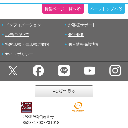
特集ページ一覧へ
ページトップへ
インフォメーション
お客様サポート
広告について
会社概要
特約店様・書店様ご案内
個人情報保護方針
サイトポリシー
PC版で見る
JASRAC許諾番号：
6523417007Y31018