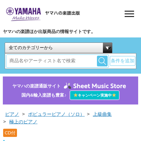
ヤマハの楽譜ほか出版商品の情報サイトです。
条件を追加
ヤマハの楽譜通販サイト
国内&輸入楽譜も豊富♪
★
★
キャンペーン実施中
ピアノ
>
ポピュラーピアノ（ソロ）
>
上級曲集
>
極上のピアノ
CD付