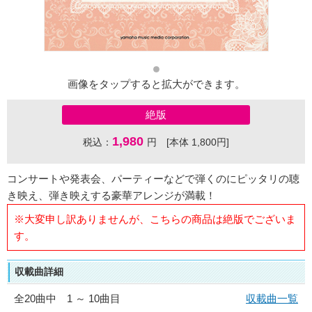
画像をタップすると拡大ができます。
絶版
1,980
税込：
円 [本体 1,800円]
コンサートや発表会、パーティーなどで弾くのにピッタリの聴
き映え、弾き映えする豪華アレンジが満載！
※大変申し訳ありませんが、こちらの商品は絶版でございま
す。
収載曲詳細
全
20
曲中 1 ～ 10曲目
収載曲一覧