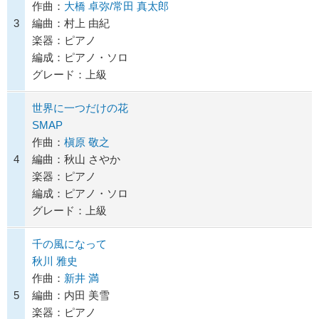
作曲：
大橋 卓弥/常田 真太郎
3
編曲：村上 由紀
楽器：ピアノ
編成：ピアノ・ソロ
グレード：上級
世界に一つだけの花
SMAP
作曲：
槇原 敬之
4
編曲：秋山 さやか
楽器：ピアノ
編成：ピアノ・ソロ
グレード：上級
千の風になって
秋川 雅史
作曲：
新井 満
5
編曲：内田 美雪
楽器：ピアノ