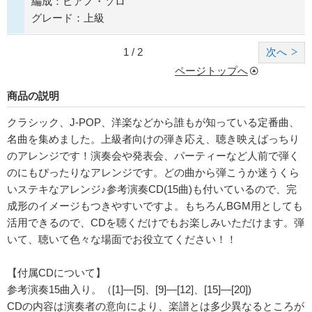
編成：ピアノ・ソロ
グレード：上級
1 / 2
次へ
ページトップへ
商品の説明
クラシック、J-POP、洋楽などから誰もが知っている定番曲、
名曲を集めました。上級者向けの弾き応え、聴き映えばっちり
のアレンジです！演奏会や発表会、パーティーなど人前で弾く
のにもぴったりなアレンジです。どの曲から弾こうか迷うくら
いステキなアレンジ♪参考演奏CD(15曲)も付いているので、完
成形のイメージもつきやすいですよ。もちろんBGM用としても
活用できるので、CDを聴くだけでもお楽しみいただけます。弾
いて、聴いて色々な場面でお役立てください！！
【付属CDについて】
参考演奏15曲入り。（[1]―[5]、[9]―[12]、[15]―[20])
CDの内容は演奏者の意向により、楽譜とは多少異なるところが