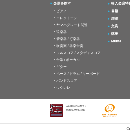
楽譜を探す
輸入楽譜特
ピアノ
書籍
エレクトーン
雑誌
ヤマハグレード関連
文具
弦楽器
講座
管楽器 / 打楽器
Muma
吹奏楽 / 器楽合奏
フルスコア / スタディスコア
合唱 / ボーカル
ギター
ベース / ドラム / キーボード
バンドスコア
ウクレレ
JASRAC許諾番号：
6523417007Y31018
C