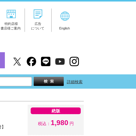
特約店様
広告
書店様ご案内
について
English
詳細検索
絶版
1,980
税込：
円
付】