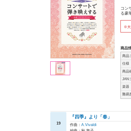
コン
る豪
※大
商品
商品
仕様
商品
JAN
楽器
難易
『四季』より「春」
19
作曲：
A.Vivaldi
編曲：秋 敦子