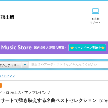
お客様
サポート
★
★
国内&輸入楽譜も豊富♪
キャンペーン実施中
てのカテゴリー
極上のピアノ
付
ノソロ 極上のピアノプレゼンツ
ンサートで弾き映えする名曲ベストセレクション
【CD