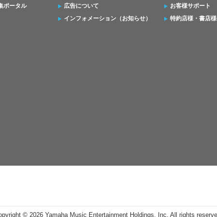
集ポータル
広告について
お客様サポート
インフォメーション（お知らせ）
特約店様・書店様
opyright ©
2026 Yamaha Music Entertainment Holdings, Inc. All rights reserv