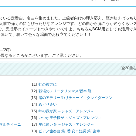
知っている定番曲、名曲を集めました。上級者向けの弾き応え、聴き映えばっち
人前で弾くのにもぴったりなアレンジです。どの曲から弾こうか迷うくらい
るので、完成形のイメージもつきやすいですよ。もちろんBGM用としても活用で
。弾いて、聴いて色々な場面でお役立てください！！
[20])
少異なるところがございます。ご了承ください。
[全20曲
[11]
虹の彼方に
[12]
戦場のメリークリスマス/
坂本 龍一
[13]
渚のアデリーヌ/
リチャード・クレイダーマン
[14]
めぐり逢い
[15]
峠の我が家 ～ジャズ・アレンジ～
[16]
いつか王子様が ～ジャズ・アレンジ～
マルティーニ
[17]
星に願いを ～ジャズ・アレンジ～
[18]
ピアノ協奏曲 第1番 変ロ短調 第1楽章