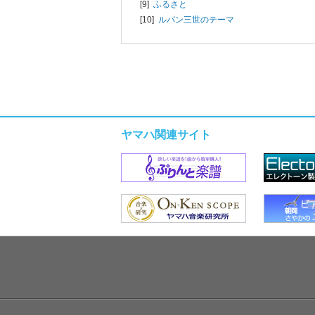
[9]
ふるさと
[10]
ルパン三世のテーマ
ヤマハ関連サイト