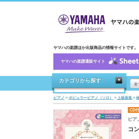
ヤマハの楽譜ほか出版商品の情報サイトです。
ヤマハの楽譜通販サイト
カテゴリから探す
全
ピアノ
>
ポピュラーピアノ（ソロ）
>
上級曲集
>
CD
ピア
コ