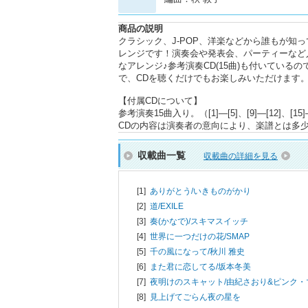
商品の説明
クラシック、J-POP、洋楽などから誰もが
レンジです！演奏会や発表会、パーティーなど
なアレンジ♪参考演奏CD(15曲)も付いてい
で、CDを聴くだけでもお楽しみいただけます
【付属CDについて】
参考演奏15曲入り。（[1]―[5]、[9]―[12]、[15]―
CDの内容は演奏者の意向により、楽譜とは多
収載曲一覧
収載曲の詳細を見る
[1]
ありがとう/
いきものがかり
[2]
道/
EXILE
[3]
奏(かなで)/
スキマスイッチ
[4]
世界に一つだけの花/
SMAP
[5]
千の風になって/
秋川 雅史
[6]
また君に恋してる/
坂本冬美
[7]
夜明けのスキャット/
由紀さおり&ピンク・
[8]
見上げてごらん夜の星を