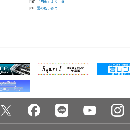
[19]
『四季』より「春」
[20]
愛のあいさつ