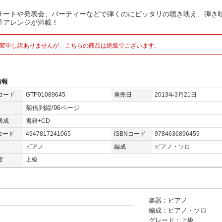
サートや発表会、パーティーなどで弾くのにピッタリの聴き映え、弾き
華アレンジが満載！
変申し訳ありませんが、こちらの商品は絶版でございます。
情報
コード
GTP01089645
発売日
2013年3月21日
菊倍判縦/96ページ
構成
書籍+CD
コード
4947817241065
ISBNコード
9784636896459
ピアノ
編成
ピアノ・ソロ
度
上級
楽器：ピアノ
編成：ピアノ・ソロ
グレード：上級