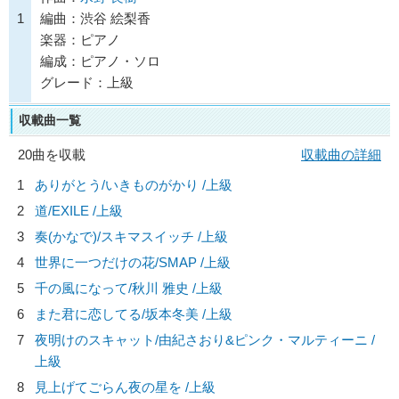
1
編曲：渋谷 絵梨香
楽器：ピアノ
編成：ピアノ・ソロ
グレード：上級
収載曲一覧
20曲を収載
収載曲の詳細
1
ありがとう/
いきものがかり
/上級
2
道/
EXILE
/上級
3
奏(かなで)/
スキマスイッチ
/上級
4
世界に一つだけの花/
SMAP
/上級
5
千の風になって/
秋川 雅史
/上級
6
また君に恋してる/
坂本冬美
/上級
7
夜明けのスキャット/
由紀さおり&ピンク・マルティーニ
/
上級
8
見上げてごらん夜の星を /上級