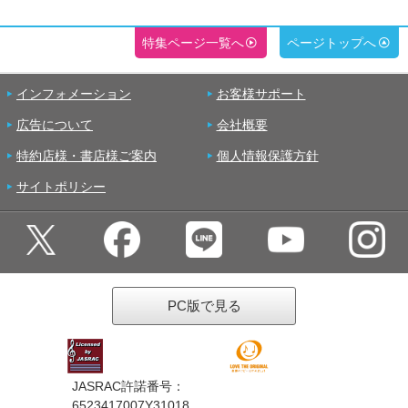
特集ページ一覧へ
ページトップへ
インフォメーション
お客様サポート
広告について
会社概要
特約店様・書店様ご案内
個人情報保護方針
サイトポリシー
PC版で見る
JASRAC許諾番号：
6523417007Y31018