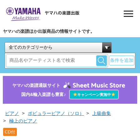
ヤマハの楽譜ほか出版商品の情報サイトです。
条件を追加
ヤマハの楽譜通販サイト
国内&輸入楽譜も豊富♪
★
★
キャンペーン実施中
ピアノ
>
ポピュラーピアノ（ソロ）
>
上級曲集
>
極上のピアノ
CD付