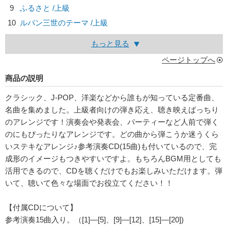
9
ふるさと /上級
10
ルパン三世のテーマ /上級
もっと見る
ページトップへ
商品の説明
クラシック、J-POP、洋楽などから誰もが知っている定番曲、
名曲を集めました。上級者向けの弾き応え、聴き映えばっちり
のアレンジです！演奏会や発表会、パーティーなど人前で弾く
のにもぴったりなアレンジです。どの曲から弾こうか迷うくら
いステキなアレンジ♪参考演奏CD(15曲)も付いているので、完
成形のイメージもつきやすいですよ。もちろんBGM用としても
活用できるので、CDを聴くだけでもお楽しみいただけます。弾
いて、聴いて色々な場面でお役立てください！！
【付属CDについて】
参考演奏15曲入り。（[1]―[5]、[9]―[12]、[15]―[20])