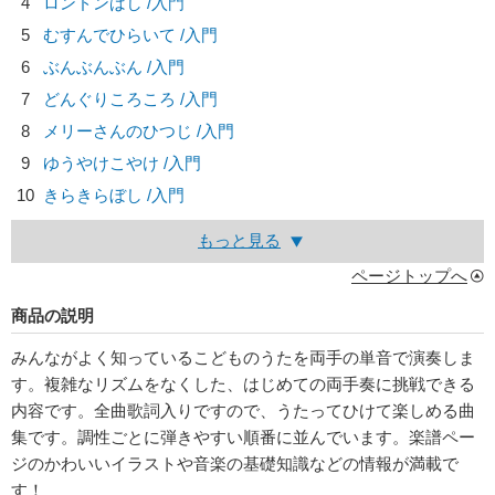
4
ロンドンばし /入門
5
むすんでひらいて /入門
6
ぶんぶんぶん /入門
7
どんぐりころころ /入門
8
メリーさんのひつじ /入門
9
ゆうやけこやけ /入門
10
きらきらぼし /入門
もっと見る
ページトップへ
商品の説明
みんながよく知っているこどものうたを両手の単音で演奏しま
す。複雑なリズムをなくした、はじめての両手奏に挑戦できる
内容です。全曲歌詞入りですので、うたってひけて楽しめる曲
集です。調性ごとに弾きやすい順番に並んでいます。楽譜ペー
ジのかわいいイラストや音楽の基礎知識などの情報が満載で
す！