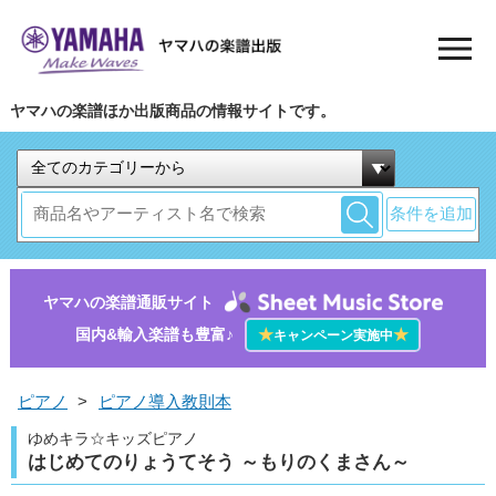
ヤマハの楽譜ほか出版商品の情報サイトです。
条件を追加
ヤマハの楽譜通販サイト
国内&輸入楽譜も豊富♪
★
★
キャンペーン実施中
ピアノ
>
ピアノ導入教則本
ゆめキラ☆キッズピアノ
はじめてのりょうてそう ～もりのくまさん～