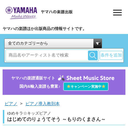
ヤマハの楽譜ほか出版商品の情報サイトです。
条件を追加
ヤマハの楽譜通販サイト
国内&輸入楽譜も豊富♪
★
★
キャンペーン実施中
ピアノ
>
ピアノ導入教則本
ゆめキラ☆キッズピアノ
はじめてのりょうてそう ～もりのくまさん～