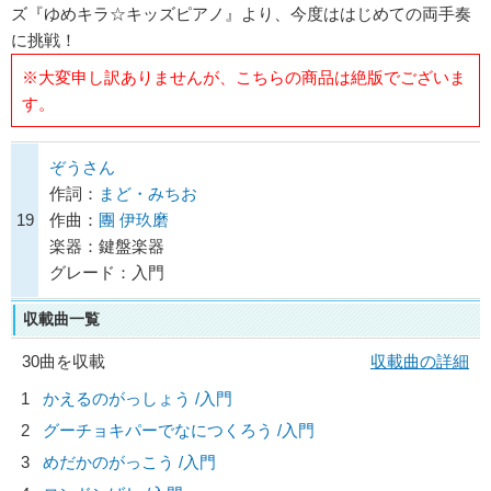
ズ『ゆめキラ☆キッズピアノ』より、今度ははじめての両手奏
に挑戦！
※大変申し訳ありませんが、こちらの商品は絶版でございま
す。
ぞうさん
作詞：
まど・みちお
19
作曲：
團 伊玖磨
楽器：鍵盤楽器
グレード：入門
収載曲一覧
30曲を収載
収載曲の詳細
1
かえるのがっしょう /入門
2
グーチョキパーでなにつくろう /入門
3
めだかのがっこう /入門