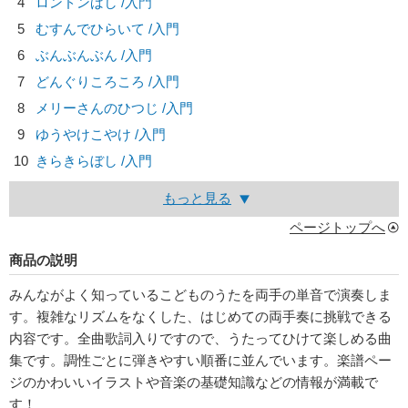
4
ロンドンばし /入門
5
むすんでひらいて /入門
6
ぶんぶんぶん /入門
7
どんぐりころころ /入門
8
メリーさんのひつじ /入門
9
ゆうやけこやけ /入門
10
きらきらぼし /入門
もっと見る
ページトップへ
商品の説明
みんながよく知っているこどものうたを両手の単音で演奏しま
す。複雑なリズムをなくした、はじめての両手奏に挑戦できる
内容です。全曲歌詞入りですので、うたってひけて楽しめる曲
集です。調性ごとに弾きやすい順番に並んでいます。楽譜ペー
ジのかわいいイラストや音楽の基礎知識などの情報が満載で
す！