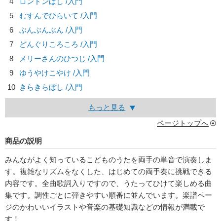
4
ロンドンばし /入門
5
むすんでひらいて /入門
6
ぶんぶんぶん /入門
7
どんぐりころころ /入門
8
メリーさんのひつじ /入門
9
ゆうやけこやけ /入門
10
きらきらぼし /入門
もっと見る
ページトップへ
商品の説明
みんながよく知っているこどものうたを両手の単音で演奏しま
す。複雑なリズムをなくした、はじめての両手奏に挑戦できる
内容です。全曲歌詞入りですので、うたってひけて楽しめる曲
集です。調性ごとに弾きやすい順番に並んでいます。楽譜ペー
ジのかわいいイラストや音楽の基礎知識などの情報が満載で
す！