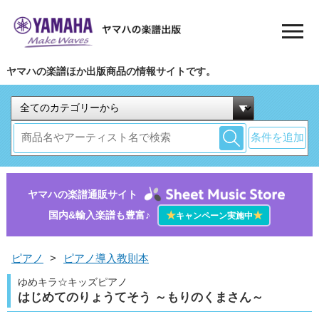
ヤマハの楽譜ほか出版商品の情報サイトです。
条件を追加
ヤマハの楽譜通販サイト
国内&輸入楽譜も豊富♪
★
★
キャンペーン実施中
ピアノ
>
ピアノ導入教則本
ゆめキラ☆キッズピアノ
はじめてのりょうてそう ～もりのくまさん～