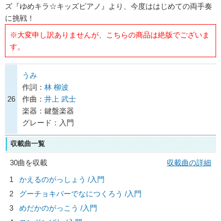
ズ『ゆめキラ☆キッズピアノ』より、今度ははじめての両手奏
に挑戦！
※大変申し訳ありませんが、こちらの商品は絶版でございま
す。
うみ
作詞：
林 柳波
26
作曲：
井上 武士
楽器：鍵盤楽器
グレード：入門
収載曲一覧
30曲を収載
収載曲の詳細
1
かえるのがっしょう /入門
2
グーチョキパーでなにつくろう /入門
3
めだかのがっこう /入門