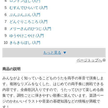
4
ロンドンばし /入門
5
むすんでひらいて /入門
6
ぶんぶんぶん /入門
7
どんぐりころころ /入門
8
メリーさんのひつじ /入門
9
ゆうやけこやけ /入門
10
きらきらぼし /入門
もっと見る
ページトップへ
商品の説明
みんながよく知っているこどものうたを両手の単音で演奏しま
す。複雑なリズムをなくした、はじめての両手奏に挑戦できる
内容です。全曲歌詞入りですので、うたってひけて楽しめる曲
集です。調性ごとに弾きやすい順番に並んでいます。楽譜ペー
ジのかわいいイラストや音楽の基礎知識などの情報が満載で
す！