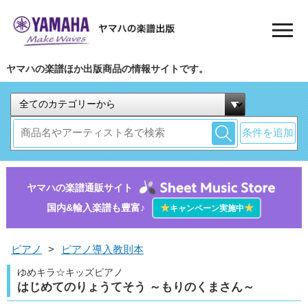
ヤマハの楽譜ほか出版商品の情報サイトです。
条件を追加
ヤマハの楽譜通販サイト
国内&輸入楽譜も豊富♪
★
★
キャンペーン実施中
ピアノ
>
ピアノ導入教則本
ゆめキラ☆キッズピアノ
はじめてのりょうてそう ～もりのくまさん～