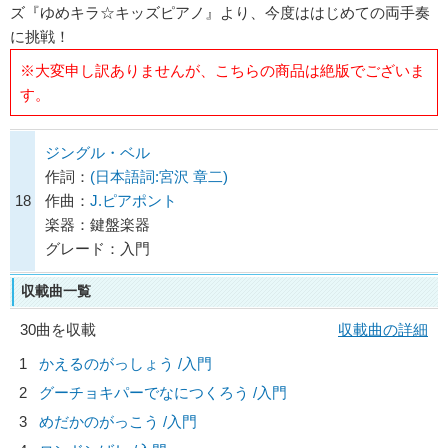
ズ『ゆめキラ☆キッズピアノ』より、今度ははじめての両手奏
に挑戦！
※大変申し訳ありませんが、こちらの商品は絶版でございま
す。
ジングル・ベル
作詞：
(日本語詞:宮沢 章二)
18
作曲：
J.ピアポント
楽器：鍵盤楽器
グレード：入門
収載曲一覧
30曲を収載
収載曲の詳細
1
かえるのがっしょう /入門
2
グーチョキパーでなにつくろう /入門
3
めだかのがっこう /入門