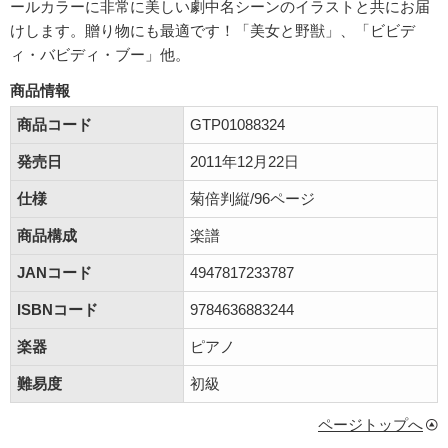
ールカラーに非常に美しい劇中名シーンのイラストと共にお届
けします。贈り物にも最適です！「美女と野獣」、「ビビデ
ィ・バビディ・ブー」他。
商品情報
商品コード
GTP01088324
発売日
2011年12月22日
仕様
菊倍判縦/96ページ
商品構成
楽譜
JANコード
4947817233787
ISBNコード
9784636883244
楽器
ピアノ
難易度
初級
ページトップへ