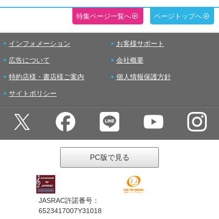
特集ページ一覧へ
ページトップへ
インフォメーション
お客様サポート
広告について
会社概要
特約店様・書店様ご案内
個人情報保護方針
サイトポリシー
PC版で見る
JASRAC許諾番号：
6523417007Y31018