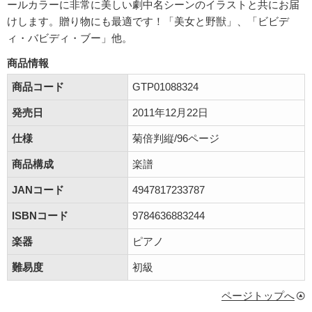
ールカラーに非常に美しい劇中名シーンのイラストと共にお届
けします。贈り物にも最適です！「美女と野獣」、「ビビデ
ィ・バビディ・ブー」他。
商品情報
商品コード
GTP01088324
発売日
2011年12月22日
仕様
菊倍判縦/96ページ
商品構成
楽譜
JANコード
4947817233787
ISBNコード
9784636883244
楽器
ピアノ
難易度
初級
ページトップへ