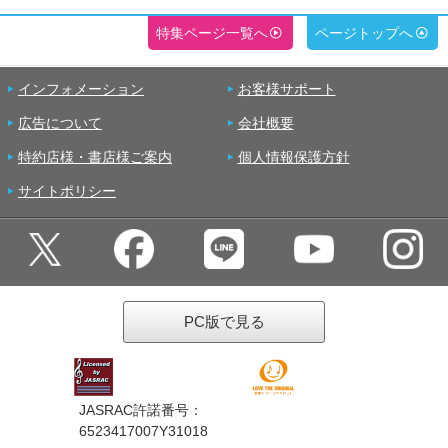
特集ページ一覧へ
ページトップへ
インフォメーション
お客様サポート
広告について
会社概要
特約店様・書店様ご案内
個人情報保護方針
サイトポリシー
PC版で見る
JASRAC許諾番号：
6523417007Y31018