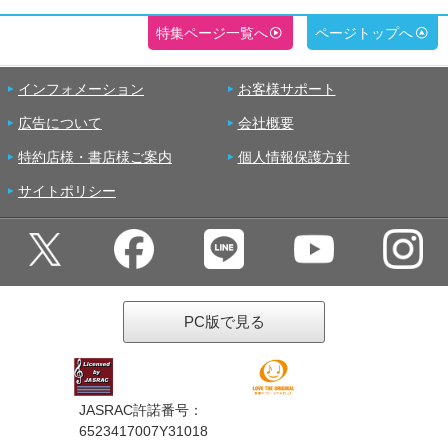
特集ページ一覧へ
ページトップへ
インフォメーション
お客様サポート
広告について
会社概要
特約店様・書店様ご案内
個人情報保護方針
サイトポリシー
PC版で見る
JASRAC許諾番号：
6523417007Y31018