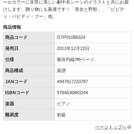
ールカラーに非常に美しい劇中名シーンのイラストと共にお届
けします。贈り物にも最適です！「美女と野獣」、「ビビデ
ィ・バビディ・ブー」他。
商品情報
商品コード
GTP01088324
発売日
2011年12月22日
仕様
菊倍判縦/96ページ
商品構成
楽譜
JANコード
4947817233787
ISBNコード
9784636883244
楽器
ピアノ
難易度
初級
ページトップへ