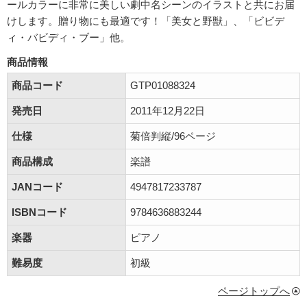
ールカラーに非常に美しい劇中名シーンのイラストと共にお届
けします。贈り物にも最適です！「美女と野獣」、「ビビデ
ィ・バビディ・ブー」他。
商品情報
商品コード
GTP01088324
発売日
2011年12月22日
仕様
菊倍判縦/96ページ
商品構成
楽譜
JANコード
4947817233787
ISBNコード
9784636883244
楽器
ピアノ
難易度
初級
ページトップへ