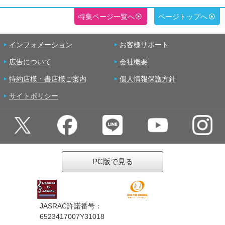
特集ページ一覧へ
ページトップへ
インフォメーション
お客様サポート
広告について
会社概要
特約店様・書店様ご案内
個人情報保護方針
サイトポリシー
PC版で見る
JASRAC許諾番号：
6523417007Y31018