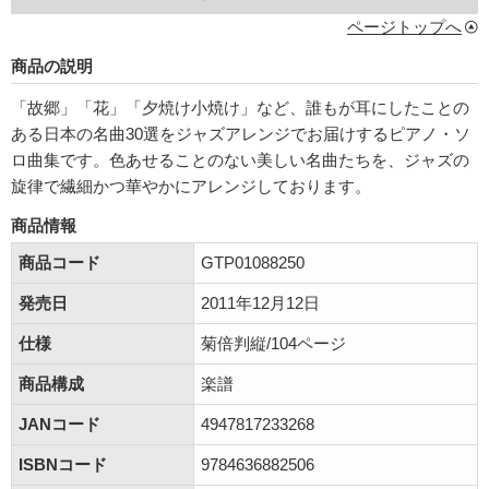
ページトップへ
商品の説明
「故郷」「花」「夕焼け小焼け」など、誰もが耳にしたことの
ある日本の名曲30選をジャズアレンジでお届けするピアノ・ソ
ロ曲集です。色あせることのない美しい名曲たちを、ジャズの
旋律で繊細かつ華やかにアレンジしております。
商品情報
商品コード
GTP01088250
発売日
2011年12月12日
仕様
菊倍判縦/104ページ
商品構成
楽譜
JANコード
4947817233268
ISBNコード
9784636882506