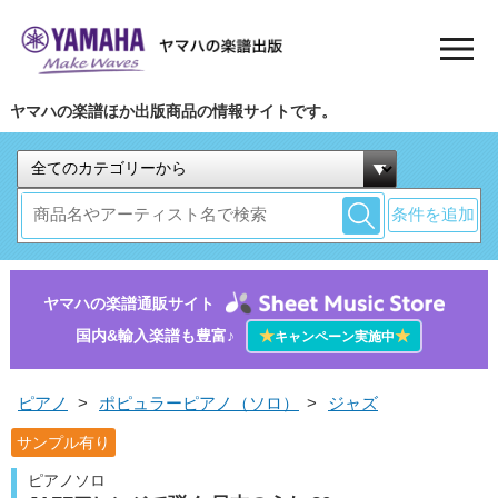
ヤマハの楽譜ほか出版商品の情報サイトです。
条件を追加
ヤマハの楽譜通販サイト
国内&輸入楽譜も豊富♪
★
★
キャンペーン実施中
ピアノ
>
ポピュラーピアノ（ソロ）
>
ジャズ
サンプル有り
ピアノソロ