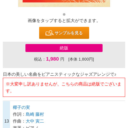
画像をタップすると拡大ができます。
サンプルを見る
絶版
1,980
税込：
円 [本体 1,800円]
日本の美しい名曲をピアニスティックなジャズアレンジで♪
※大変申し訳ありませんが、こちらの商品は絶版でございま
す。
椰子の実
作詞：
島崎 藤村
13
作曲：
大中 寅二
楽器：ピアノ