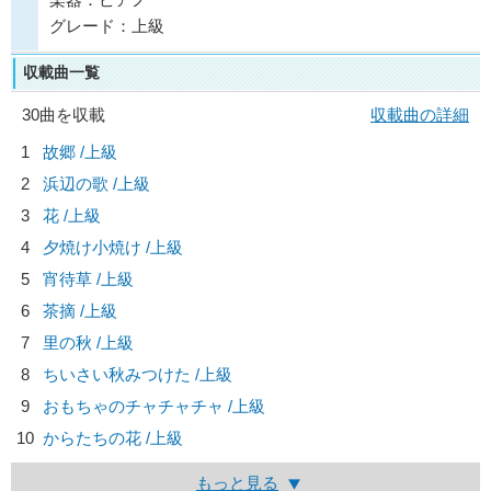
グレード：上級
収載曲一覧
30曲を収載
収載曲の詳細
1
故郷 /上級
2
浜辺の歌 /上級
3
花 /上級
4
夕焼け小焼け /上級
5
宵待草 /上級
6
茶摘 /上級
7
里の秋 /上級
8
ちいさい秋みつけた /上級
9
おもちゃのチャチャチャ /上級
10
からたちの花 /上級
もっと見る