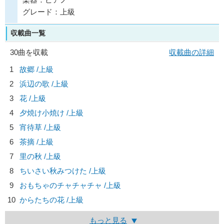
グレード：上級
収載曲一覧
30曲を収載
収載曲の詳細
1
故郷 /上級
2
浜辺の歌 /上級
3
花 /上級
4
夕焼け小焼け /上級
5
宵待草 /上級
6
茶摘 /上級
7
里の秋 /上級
8
ちいさい秋みつけた /上級
9
おもちゃのチャチャチャ /上級
10
からたちの花 /上級
もっと見る