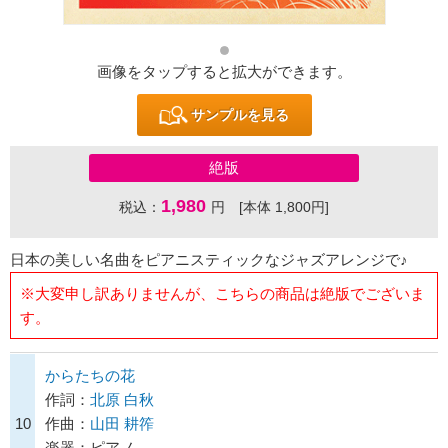
画像をタップすると拡大ができます。
サンプルを見る
絶版
1,980
税込：
円 [本体 1,800円]
日本の美しい名曲をピアニスティックなジャズアレンジで♪
※大変申し訳ありませんが、こちらの商品は絶版でございま
す。
からたちの花
作詞：
北原 白秋
10
作曲：
山田 耕筰
楽器：ピアノ