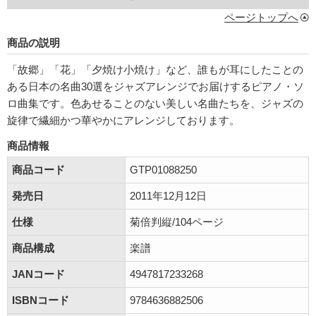
ページトップへ
商品の説明
「故郷」「花」「夕焼け小焼け」など、誰もが耳にしたことの
ある日本の名曲30選をジャズアレンジでお届けするピアノ・ソ
ロ曲集です。色あせることのない美しい名曲たちを、ジャズの
旋律で繊細かつ華やかにアレンジしております。
商品情報
商品コード
GTP01088250
発売日
2011年12月12日
仕様
菊倍判縦/104ページ
商品構成
楽譜
JANコード
4947817233268
ISBNコード
9784636882506