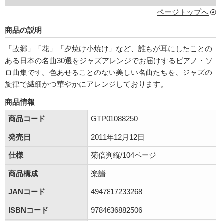
ページトップへ
商品の説明
「故郷」「花」「夕焼け小焼け」など、誰もが耳にしたことの
ある日本の名曲30選をジャズアレンジでお届けするピアノ・ソ
ロ曲集です。色あせることのない美しい名曲たちを、ジャズの
旋律で繊細かつ華やかにアレンジしております。
商品情報
商品コード
GTP01088250
発売日
2011年12月12日
仕様
菊倍判縦/104ページ
商品構成
楽譜
JANコード
4947817233268
ISBNコード
9784636882506