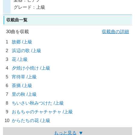
グレード：上級
収載曲一覧
30曲を収載
収載曲の詳細
1
故郷 /上級
2
浜辺の歌 /上級
3
花 /上級
4
夕焼け小焼け /上級
5
宵待草 /上級
6
茶摘 /上級
7
里の秋 /上級
8
ちいさい秋みつけた /上級
9
おもちゃのチャチャチャ /上級
10
からたちの花 /上級
もっと見る