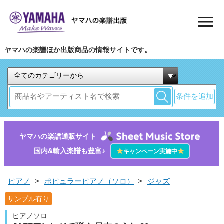
ヤマハの楽譜ほか出版商品の情報サイトです。
条件を追加
ヤマハの楽譜通販サイト
国内&輸入楽譜も豊富♪
★
★
キャンペーン実施中
ピアノ
>
ポピュラーピアノ（ソロ）
>
ジャズ
サンプル有り
ピアノソロ