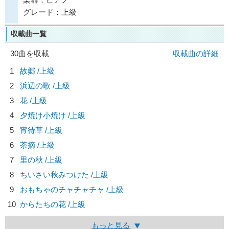
グレード：上級
収載曲一覧
30曲を収載
収載曲の詳細
1
故郷 /上級
2
浜辺の歌 /上級
3
花 /上級
4
夕焼け小焼け /上級
5
宵待草 /上級
6
茶摘 /上級
7
里の秋 /上級
8
ちいさい秋みつけた /上級
9
おもちゃのチャチャチャ /上級
10
からたちの花 /上級
もっと見る