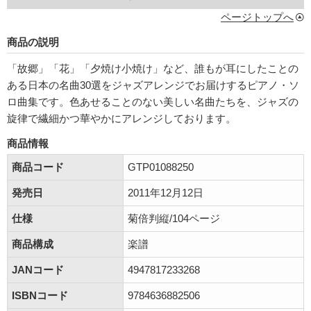
ページトップへ
商品の説明
「故郷」「花」「夕焼け小焼け」など、誰もが耳にしたことの
ある日本の名曲30選をジャズアレンジでお届けするピアノ・ソ
ロ曲集です。色あせることのない美しい名曲たちを、ジャズの
旋律で繊細かつ華やかにアレンジしております。
商品情報
商品コード
GTP01088250
発売日
2011年12月12日
仕様
菊倍判縦/104ページ
商品構成
楽譜
JANコード
4947817233268
ISBNコード
9784636882506