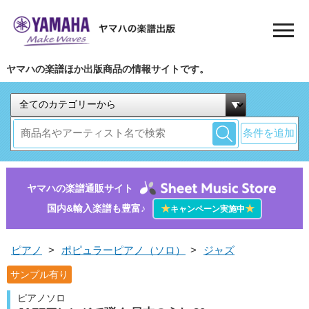
ヤマハの楽譜ほか出版商品の情報サイトです。
条件を追加
ヤマハの楽譜通販サイト
国内&輸入楽譜も豊富♪
★
★
キャンペーン実施中
ピアノ
>
ポピュラーピアノ（ソロ）
>
ジャズ
サンプル有り
ピアノソロ