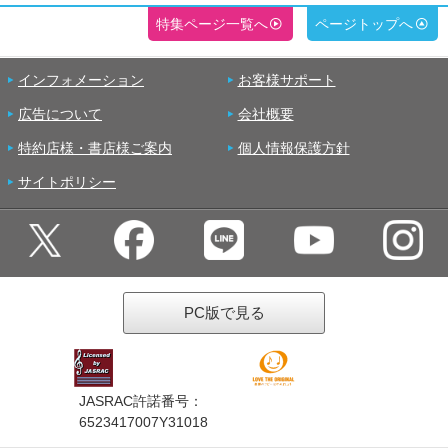
特集ページ一覧へ
ページトップへ
インフォメーション
お客様サポート
広告について
会社概要
特約店様・書店様ご案内
個人情報保護方針
サイトポリシー
PC版で見る
JASRAC許諾番号：
6523417007Y31018