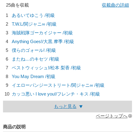
25曲を収載
収載曲の詳細
1
あるいてゆこう /初級
2
T.W.L/
関ジャニ∞
/初級
3
海賊戦隊ゴーカイジャー /初級
4
Anything Goes!/
大黒 摩季
/初級
5
僕らのゴォール! /初級
6
またね…のキセツ /初級
7
ベストウィッシュ!/
松本 梨香
/初級
8
You May Dream /初級
9
イエローパンジーストリート/
関ジャニ∞
/初級
10
カッコ悪い I love you!/
フレンチ・キス
/初級
もっと見る
ページトップへ
商品の説明