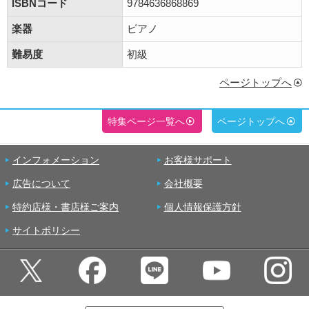
ISBNコード
9784636868869
楽器
ピアノ
難易度
初級
ページトップへ
特集ページ一覧へ
ページトップへ
インフォメーション
お客様サポート
広告について
会社概要
特約店様・書店様ご案内
個人情報保護方針
サイトポリシー