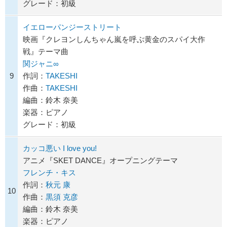
グレード：初級
イエローパンジーストリート
映画『クレヨンしんちゃん嵐を呼ぶ黄金のスパイ大作
戦』テーマ曲
関ジャニ∞
9
作詞：
TAKESHI
作曲：
TAKESHI
編曲：鈴木 奈美
楽器：ピアノ
グレード：初級
カッコ悪い I love you!
アニメ『SKET DANCE』オープニングテーマ
フレンチ・キス
作詞：
秋元 康
10
作曲：
黒須 克彦
編曲：鈴木 奈美
楽器：ピアノ