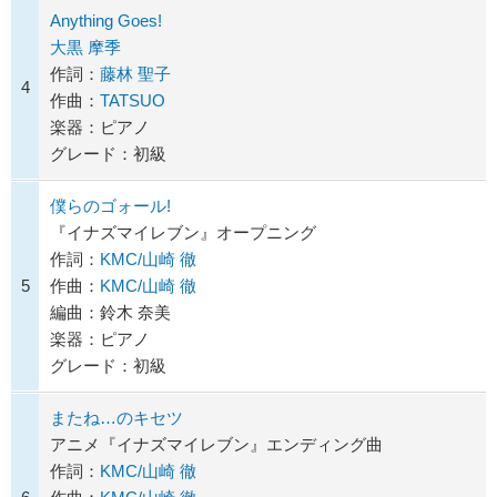
Anything Goes!
大黒 摩季
作詞：
藤林 聖子
4
作曲：
TATSUO
楽器：ピアノ
グレード：初級
僕らのゴォール!
『イナズマイレブン』オープニング
作詞：
KMC/山崎 徹
5
作曲：
KMC/山崎 徹
編曲：鈴木 奈美
楽器：ピアノ
グレード：初級
またね…のキセツ
アニメ『イナズマイレブン』エンディング曲
作詞：
KMC/山崎 徹