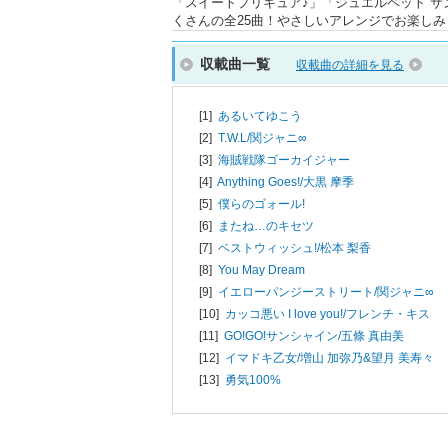
「スイートプリキュア♪」「ジュエルペット 
くさんの全25曲！やさしいアレンジでお楽し
収載曲一覧
収載曲の詳細を見る
[1]
あるいてゆこう
[2]
T.W.L/
関ジャニ∞
[3]
海賊戦隊ゴーカイジャー
[4]
Anything Goes!/
大黒 摩季
[5]
僕らのゴォール!
[6]
またね…のキセツ
[7]
ベストウィッシュ!/
松本 梨香
[8]
You May Dream
[9]
イエローパンジーストリート/
関ジャニ∞
[10]
カッコ悪い I love you!/
フレンチ・キス
[11]
GO!GO!サンシャイン/
五條 真由美
[12]
イマドキ乙女/
増山 加弥乃&望月 美寿々
[13]
勇気100%