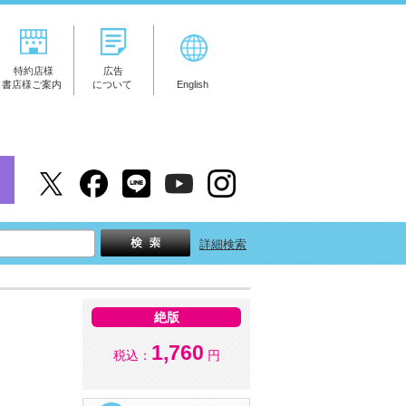
特約店様
広告
書店様ご案内
について
English
詳細検索
絶版
1,760
税込：
円