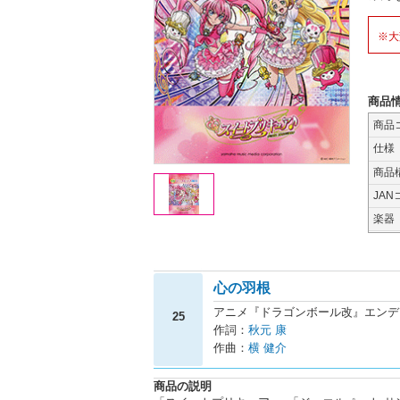
※大
商品
商品
仕様
商品
JAN
楽器
心の羽根
アニメ『ドラゴンボール改』エンデ
25
作詞：
秋元 康
作曲：
横 健介
商品の説明