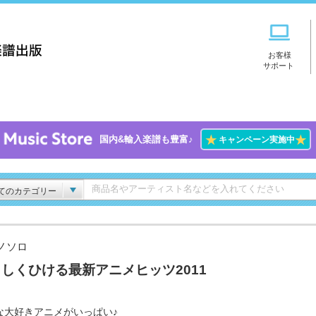
お客様
サポート
★
★
国内&輸入楽譜も豊富♪
キャンペーン実施中
てのカテゴリー
ノソロ
しくひける最新アニメヒッツ2011
な大好きアニメがいっぱい♪