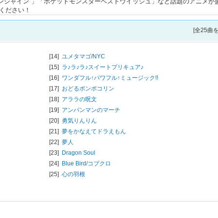
サンシャイン 」「ポケットモンスターベストウイッシュ」など話題のアニメが
みください！
[全25曲
[14]
ユメタマゴ/
NYC
[15]
ラ♪ラ♪ラ♪スイートプリキュア♪
[16]
ワンダフル↑パワフル↑ミュージック!!
[17]
おどるポンポコリン
[18]
アララの呪文
[19]
アンパンマンのマーチ
[20]
勇気りんりん
[21]
夢をかなえてドラえもん
[22]
夢人
[23]
Dragon Soul
[24]
Blue Bird/
コブクロ
[25]
心の羽根