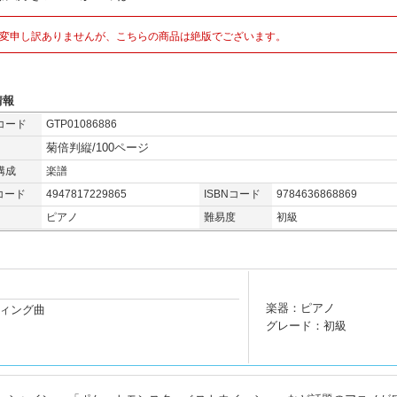
変申し訳ありませんが、こちらの商品は絶版でございます。
情報
コード
GTP01086886
菊倍判縦/100ページ
構成
楽譜
コード
4947817229865
ISBNコード
9784636868869
ピアノ
難易度
初級
楽器：ピアノ
ィング曲
グレード：初級