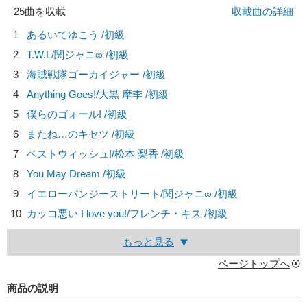
25曲を収載
収載曲の詳細
1
あるいてゆこう /初級
2
T.W.L/
関ジャニ∞
/初級
3
海賊戦隊ゴーカイジャー /初級
4
Anything Goes!/
大黒 摩季
/初級
5
僕らのゴォール! /初級
6
またね…のキセツ /初級
7
ベストウィッシュ!/
松本 梨香
/初級
8
You May Dream /初級
9
イエローパンジーストリート/
関ジャニ∞
/初級
10
カッコ悪い I love you!/
フレンチ・キス
/初級
もっと見る
ページトップへ
商品の説明