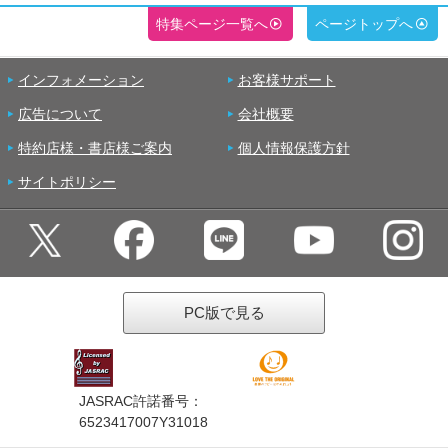
特集ページ一覧へ
ページトップへ
インフォメーション
お客様サポート
広告について
会社概要
特約店様・書店様ご案内
個人情報保護方針
サイトポリシー
PC版で見る
JASRAC許諾番号：
6523417007Y31018