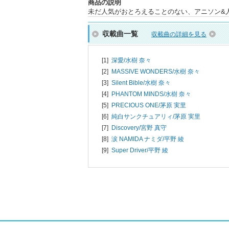
商品の説明
未だ人気がおとろえることのない、アニソン&人
収載曲一覧
収載曲の詳細を見る
[1]
深愛/
水樹 奈々
[2]
MASSIVE WONDERS/
水樹 奈々
[3]
Silent Bible/
水樹 奈々
[4]
PHANTOM MINDS/
水樹 奈々
[5]
PRECIOUS ONE/
茅原 実里
[6]
純白サンクチュアリィ/
茅原 実里
[7]
Discovery/
宮野 真守
[8]
涙 NAMIDA ナミダ/
平野 綾
[9]
Super Driver/
平野 綾