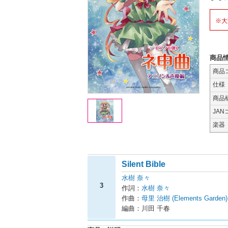
※大
商品
商品
仕様
商品
JAN
楽器
Silent Bible
水樹 奈々
3
作詞：
水樹 奈々
作曲：
母里 治樹 (Elements Garden)
編曲：川田 千春