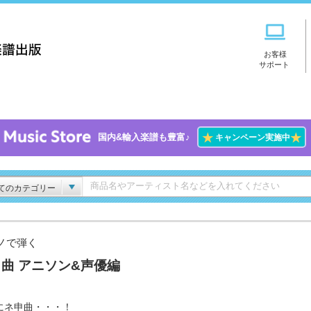
お客様
サポート
★
★
国内&輸入楽譜も豊富♪
キャンペーン実施中
てのカテゴリー
ノで弾く
曲 アニソン&声優編
にネ申曲・・・！