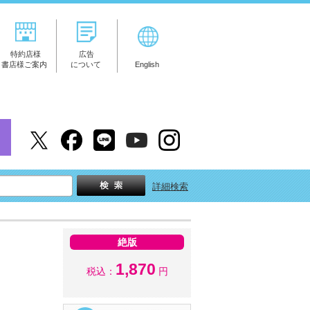
特約店様
広告
書店様ご案内
について
English
詳細検索
絶版
1,870
税込：
円