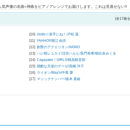
気声優の名曲=神曲をピアノアレンジでお届けします。これは見逃せない!!
[全17曲
[10]
motto☆派手にね！/
戸松 遥
[11]
YAHHO!!/
堀江 由衣
[12]
創聖のアクエリオン/
AKINO
[13]
ハレ晴レユカイ/
涼宮ハルヒ/長門有希/朝比奈みくる
[14]
Cagayake！GIRLS/
桜高軽音部
[15]
残酷な天使のテーゼ/
高橋 洋子
[16]
ライオン/
May'n/中島 愛
[17]
マジックナンバー/
坂本 真綾