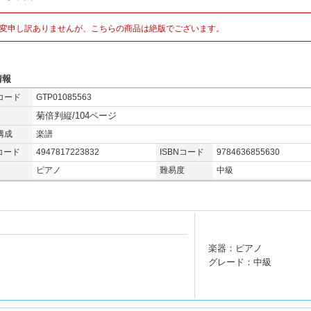
変申し訳ありませんが、こちらの商品は絶版でございます。
情報
コード
GTP01085563
菊倍判縦/104ページ
構成
楽譜
コード
4947817223832
ISBNコード
9784636855630
ピアノ
難易度
中級
楽器：ピアノ
グレード：中級