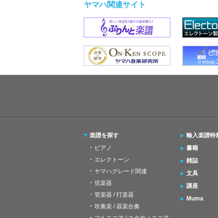
ヤマハ関連サイト
楽譜を探す
輸入楽譜特
ピアノ
書籍
エレクトーン
雑誌
ヤマハグレード関連
文具
弦楽器
講座
管楽器 / 打楽器
Muma
吹奏楽 / 器楽合奏
フルスコア / スタディスコア