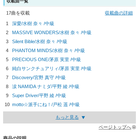
収載曲一覧
17曲を収載
収載曲の詳細
1
深愛/
水樹 奈々
/中級
2
MASSIVE WONDERS/
水樹 奈々
/中級
3
Silent Bible/
水樹 奈々
/中級
4
PHANTOM MINDS/
水樹 奈々
/中級
5
PRECIOUS ONE/
茅原 実里
/中級
6
純白サンクチュアリィ/
茅原 実里
/中級
7
Discovery/
宮野 真守
/中級
8
涙 NAMIDA ナミダ/
平野 綾
/中級
9
Super Driver/
平野 綾
/中級
10
motto☆派手にね！/
戸松 遥
/中級
もっと見る
ページトップへ
商品の説明