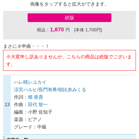
画像をタップすると拡大ができます。
絶版
1,870
税込：
円 [本体 1,700円]
まさにネ申曲・・・！
※大変申し訳ありませんが、こちらの商品は絶版でございま
す。
ハレ晴レユカイ
涼宮ハルヒ/長門有希/朝比奈みくる
作詞：
畑 亜貴
13
作曲：
田代 智一
編曲：小野 佐知子
楽器：ピアノ
グレード：中級