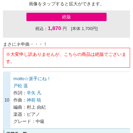
画像をタップすると拡大ができます。
絶版
1,870
税込：
円 [本体 1,700円]
まさにネ申曲・・・！
※大変申し訳ありませんが、こちらの商品は絶版でございま
す。
motto☆派手にね！
戸松 遥
作詞：
辛矢 凡
10
作曲：
神前 暁
編曲：村上 由紀
楽器：ピアノ
グレード：中級