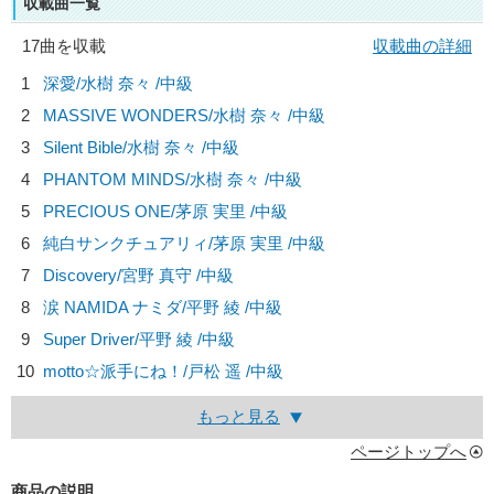
収載曲一覧
17曲を収載
収載曲の詳細
1
深愛/
水樹 奈々
/中級
2
MASSIVE WONDERS/
水樹 奈々
/中級
3
Silent Bible/
水樹 奈々
/中級
4
PHANTOM MINDS/
水樹 奈々
/中級
5
PRECIOUS ONE/
茅原 実里
/中級
6
純白サンクチュアリィ/
茅原 実里
/中級
7
Discovery/
宮野 真守
/中級
8
涙 NAMIDA ナミダ/
平野 綾
/中級
9
Super Driver/
平野 綾
/中級
10
motto☆派手にね！/
戸松 遥
/中級
もっと見る
ページトップへ
商品の説明