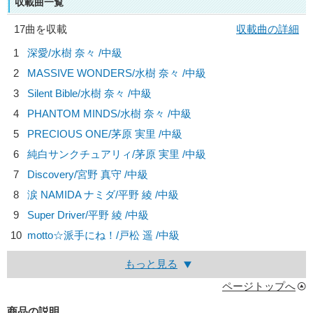
収載曲一覧
17曲を収載
収載曲の詳細
1
深愛/
水樹 奈々
/中級
2
MASSIVE WONDERS/
水樹 奈々
/中級
3
Silent Bible/
水樹 奈々
/中級
4
PHANTOM MINDS/
水樹 奈々
/中級
5
PRECIOUS ONE/
茅原 実里
/中級
6
純白サンクチュアリィ/
茅原 実里
/中級
7
Discovery/
宮野 真守
/中級
8
涙 NAMIDA ナミダ/
平野 綾
/中級
9
Super Driver/
平野 綾
/中級
10
motto☆派手にね！/
戸松 遥
/中級
もっと見る
ページトップへ
商品の説明