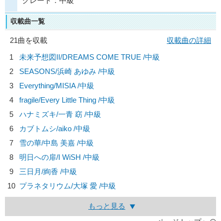
グレード：中級
収載曲一覧
21曲を収載
収載曲の詳細
1
未来予想図II/
DREAMS COME TRUE
/中級
2
SEASONS/
浜崎 あゆみ
/中級
3
Everything/
MISIA
/中級
4
fragile/
Every Little Thing
/中級
5
ハナミズキ/
一青 窈
/中級
6
カブトムシ/
aiko
/中級
7
雪の華/
中島 美嘉
/中級
8
明日への扉/
I WiSH
/中級
9
三日月/
絢香
/中級
10
プラネタリウム/
大塚 愛
/中級
もっと見る