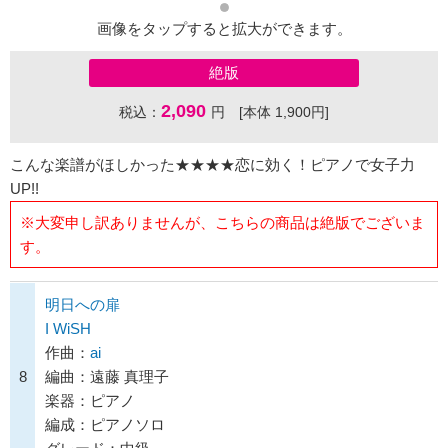
画像をタップすると拡大ができます。
絶版
2,090
税込：
円 [本体 1,900円]
こんな楽譜がほしかった★★★★恋に効く！ピアノで女子力
UP!!
※大変申し訳ありませんが、こちらの商品は絶版でございま
す。
明日への扉
I WiSH
作曲：
ai
8
編曲：遠藤 真理子
楽器：ピアノ
編成：ピアノソロ