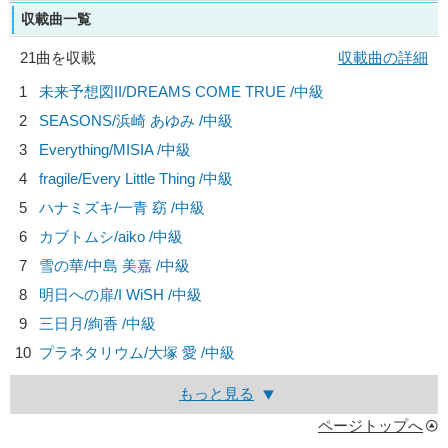
収載曲一覧
21曲を収載
収載曲の詳細
1
未来予想図II/
DREAMS COME TRUE
/中級
2
SEASONS/
浜崎 あゆみ
/中級
3
Everything/
MISIA
/中級
4
fragile/
Every Little Thing
/中級
5
ハナミズキ/
一青 窈
/中級
6
カブトムシ/
aiko
/中級
7
雪の華/
中島 美嘉
/中級
8
明日への扉/
I WiSH
/中級
9
三日月/
絢香
/中級
10
プラネタリウム/
大塚 愛
/中級
もっと見る
ページトップへ