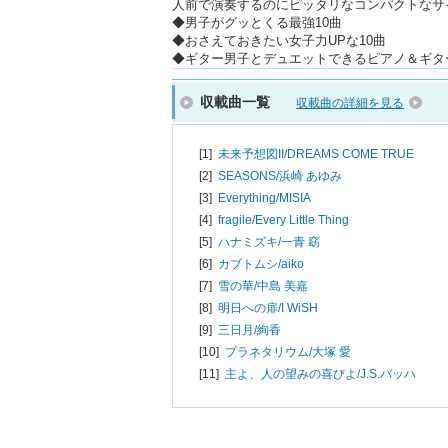
人前で演奏するのにピッタリなコンパクトなサ
◆男子がグッとくる最強10曲
◆おさえておきたい女子力UPな10曲
◆ギター男子とデュエットできるピアノ＆ギタ
収載曲一覧
収載曲の詳細を見る
[1]
未来予想図II/
DREAMS COME TRUE
[2]
SEASONS/
浜崎 あゆみ
[3]
Everything/
MISIA
[4]
fragile/
Every Little Thing
[5]
ハナミズキ/
一青 窈
[6]
カブトムシ/
aiko
[7]
雪の華/
中島 美嘉
[8]
明日への扉/
I WiSH
[9]
三日月/
絢香
[10]
プラネタリウム/
大塚 愛
[11]
主よ、人の望みの喜びよ/
J.S.バッハ