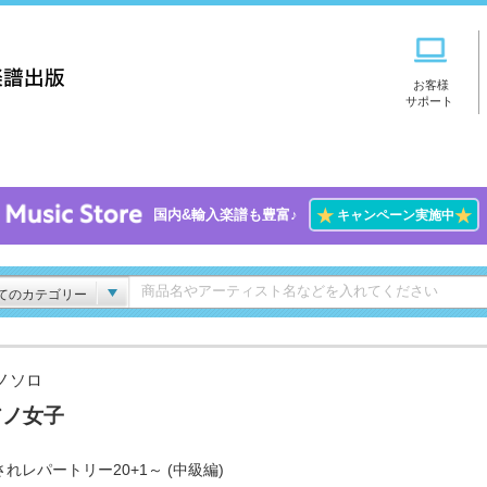
お客様
サポート
★
★
国内&輸入楽譜も豊富♪
キャンペーン実施中
てのカテゴリー
ノソロ
アノ女子
れレパートリー20+1～ (中級編)