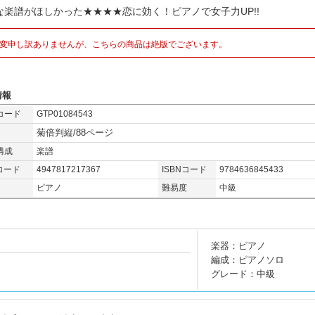
な楽譜がほしかった★★★★恋に効く！ピアノで女子力UP!!
変申し訳ありませんが、こちらの商品は絶版でございます。
情報
コード
GTP01084543
菊倍判縦/88ページ
構成
楽譜
コード
4947817217367
ISBNコード
9784636845433
ピアノ
難易度
中級
楽器：ピアノ
編成：ピアノソロ
グレード：中級