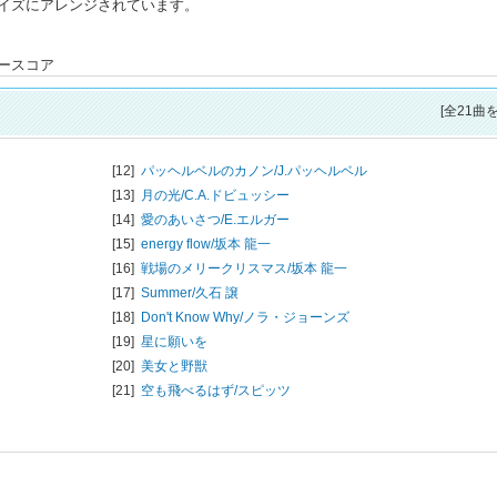
イズにアレンジされています。
ースコア
[全21曲
[12]
パッヘルベルのカノン/
J.パッヘルベル
[13]
月の光/
C.A.ドビュッシー
[14]
愛のあいさつ/
E.エルガー
[15]
energy flow/
坂本 龍一
[16]
戦場のメリークリスマス/
坂本 龍一
[17]
Summer/
久石 譲
[18]
Don't Know Why/
ノラ・ジョーンズ
[19]
星に願いを
[20]
美女と野獣
[21]
空も飛べるはず/
スピッツ