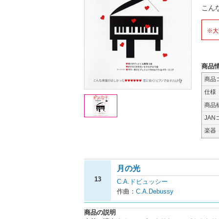
こん
※大
商品
商品
仕様
商品
JAN
楽器
月の光
13
C.A.ドビュッシー
作曲：
C.A.Debussy
商品の説明