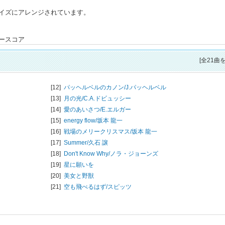
イズにアレンジされています。
ースコア
[全21曲
[12]
パッヘルベルのカノン/
J.パッヘルベル
[13]
月の光/
C.A.ドビュッシー
[14]
愛のあいさつ/
E.エルガー
[15]
energy flow/
坂本 龍一
[16]
戦場のメリークリスマス/
坂本 龍一
[17]
Summer/
久石 譲
[18]
Don't Know Why/
ノラ・ジョーンズ
[19]
星に願いを
[20]
美女と野獣
[21]
空も飛べるはず/
スピッツ