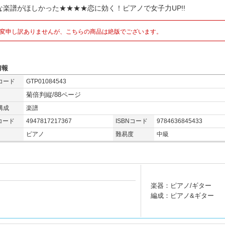
な楽譜がほしかった★★★★恋に効く！ピアノで女子力UP!!
変申し訳ありませんが、こちらの商品は絶版でございます。
情報
コード
GTP01084543
菊倍判縦/88ページ
構成
楽譜
コード
4947817217367
ISBNコード
9784636845433
ピアノ
難易度
中級
楽器：ピアノ/ギター
編成：ピアノ&ギター