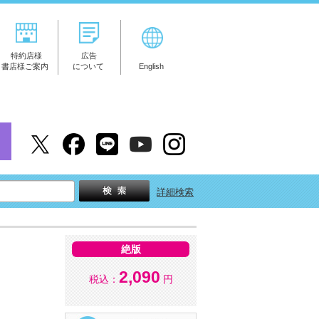
特約店様
広告
書店様ご案内
について
English
詳細検索
絶版
2,090
税込：
円