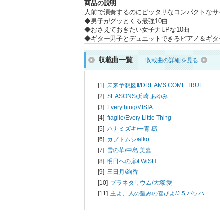
商品の説明
人前で演奏するのにピッタリなコンパクトなサ
◆男子がグッとくる最強10曲
◆おさえておきたい女子力UPな10曲
◆ギター男子とデュエットできるピアノ＆ギタ
収載曲一覧
収載曲の詳細を見る
[1]
未来予想図II/
DREAMS COME TRUE
[2]
SEASONS/
浜崎 あゆみ
[3]
Everything/
MISIA
[4]
fragile/
Every Little Thing
[5]
ハナミズキ/
一青 窈
[6]
カブトムシ/
aiko
[7]
雪の華/
中島 美嘉
[8]
明日への扉/
I WiSH
[9]
三日月/
絢香
[10]
プラネタリウム/
大塚 愛
[11]
主よ、人の望みの喜びよ/
J.S.バッハ