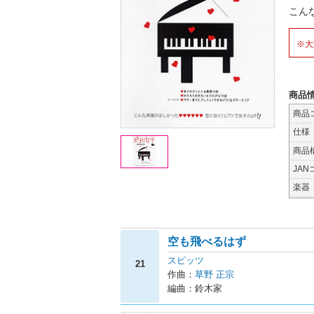
こん
※大
商品
商品
仕様
商品
JAN
楽器
空も飛べるはず
スピッツ
21
作曲：
草野 正宗
編曲：鈴木家