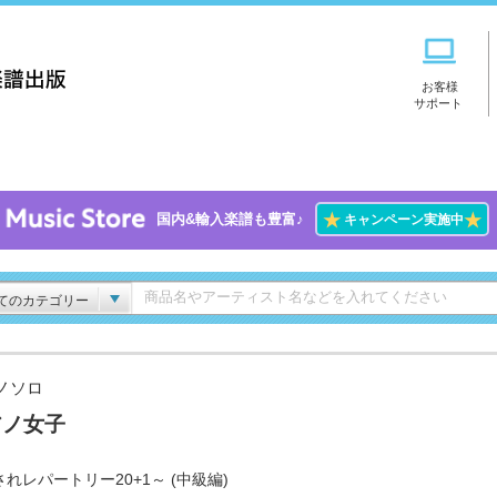
お客様
サポート
★
★
国内&輸入楽譜も豊富♪
キャンペーン実施中
てのカテゴリー
ノソロ
アノ女子
れレパートリー20+1～ (中級編)