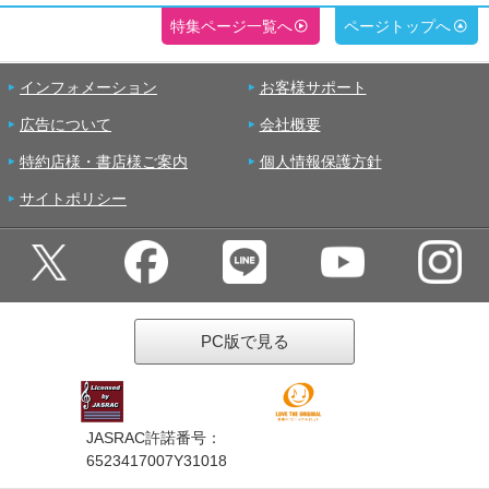
特集ページ一覧へ
ページトップへ
インフォメーション
お客様サポート
広告について
会社概要
特約店様・書店様ご案内
個人情報保護方針
サイトポリシー
PC版で見る
JASRAC許諾番号：
6523417007Y31018