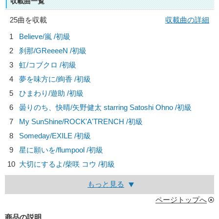
収載曲一覧
25曲を収載
収載曲の詳細
1
Believe/
嵐
/初級
2
刹那/
GReeeeN
/初級
3
虹/
コブクロ
/初級
4
夢を味方に/
絢香
/初級
5
ひまわり/
遊助
/初級
6
曇りのち、快晴/
矢野健太 starring Satoshi Ohno
/初級
7
My SunShine/
ROCK'A'TRENCH
/初級
8
Someday/
EXILE
/初級
9
星に願いを/
flumpool
/初級
10
大切にするよ/
柴咲 コウ
/初級
もっと見る
ページトップへ
商品の説明