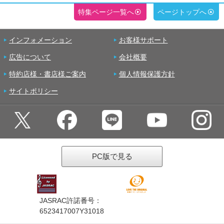
特集ページ一覧へ
ページトップへ
インフォメーション
お客様サポート
広告について
会社概要
特約店様・書店様ご案内
個人情報保護方針
サイトポリシー
PC版で見る
JASRAC許諾番号：
6523417007Y31018