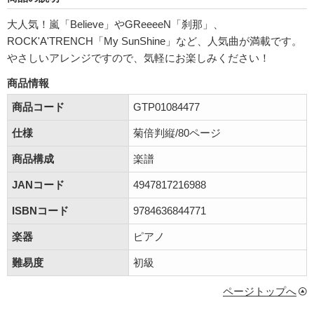
大人気！嵐「Believe」やGReeeeN「刹那」、
ROCK'A'TRENCH「My SunShine」など、人気曲が満載です。
やさしいアレンジですので、気軽にお楽しみください！
商品情報
商品コード
GTP01084477
仕様
菊倍判縦/80ページ
商品構成
楽譜
JANコード
4947817216988
ISBNコード
9784636844771
楽器
ピアノ
難易度
初級
ページトップへ