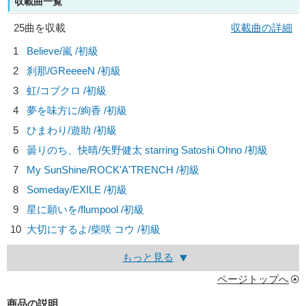
収載曲一覧
25曲を収載
収載曲の詳細
1
Believe/
嵐
/初級
2
刹那/
GReeeeN
/初級
3
虹/
コブクロ
/初級
4
夢を味方に/
絢香
/初級
5
ひまわり/
遊助
/初級
6
曇りのち、快晴/
矢野健太 starring Satoshi Ohno
/初級
7
My SunShine/
ROCK'A'TRENCH
/初級
8
Someday/
EXILE
/初級
9
星に願いを/
flumpool
/初級
10
大切にするよ/
柴咲 コウ
/初級
もっと見る
ページトップへ
商品の説明