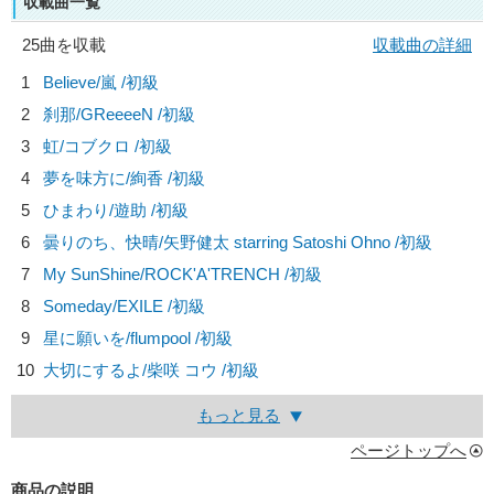
収載曲一覧
25曲を収載
収載曲の詳細
1
Believe/
嵐
/初級
2
刹那/
GReeeeN
/初級
3
虹/
コブクロ
/初級
4
夢を味方に/
絢香
/初級
5
ひまわり/
遊助
/初級
6
曇りのち、快晴/
矢野健太 starring Satoshi Ohno
/初級
7
My SunShine/
ROCK'A'TRENCH
/初級
8
Someday/
EXILE
/初級
9
星に願いを/
flumpool
/初級
10
大切にするよ/
柴咲 コウ
/初級
もっと見る
ページトップへ
商品の説明