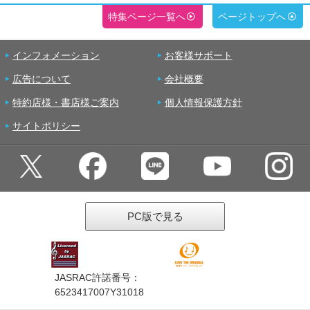
特集ページ一覧へ
ページトップへ
インフォメーション
お客様サポート
広告について
会社概要
特約店様・書店様ご案内
個人情報保護方針
サイトポリシー
PC版で見る
JASRAC許諾番号：
6523417007Y31018