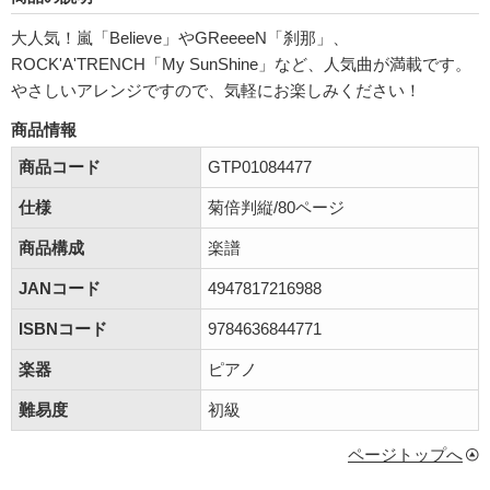
大人気！嵐「Believe」やGReeeeN「刹那」、
ROCK'A'TRENCH「My SunShine」など、人気曲が満載です。
やさしいアレンジですので、気軽にお楽しみください！
商品情報
商品コード
GTP01084477
仕様
菊倍判縦/80ページ
商品構成
楽譜
JANコード
4947817216988
ISBNコード
9784636844771
楽器
ピアノ
難易度
初級
ページトップへ