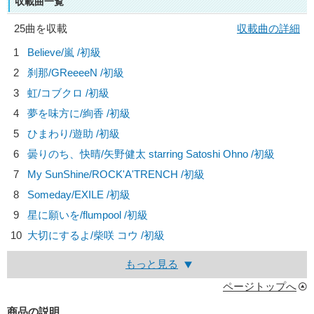
収載曲一覧
25曲を収載
収載曲の詳細
1
Believe/
嵐
/初級
2
刹那/
GReeeeN
/初級
3
虹/
コブクロ
/初級
4
夢を味方に/
絢香
/初級
5
ひまわり/
遊助
/初級
6
曇りのち、快晴/
矢野健太 starring Satoshi Ohno
/初級
7
My SunShine/
ROCK'A'TRENCH
/初級
8
Someday/
EXILE
/初級
9
星に願いを/
flumpool
/初級
10
大切にするよ/
柴咲 コウ
/初級
もっと見る
ページトップへ
商品の説明