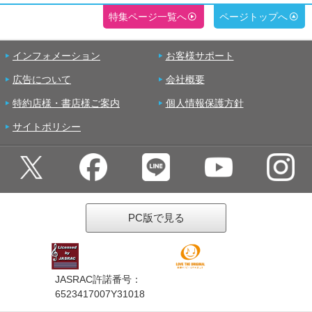
特集ページ一覧へ
ページトップへ
インフォメーション
お客様サポート
広告について
会社概要
特約店様・書店様ご案内
個人情報保護方針
サイトポリシー
PC版で見る
JASRAC許諾番号：
6523417007Y31018