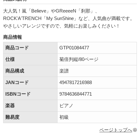
大人気！嵐「Believe」やGReeeeN「刹那」、
ROCK'A'TRENCH「My SunShine」など、人気曲が満載です。
やさしいアレンジですので、気軽にお楽しみください！
商品情報
商品コード
GTP01084477
仕様
菊倍判縦/80ページ
商品構成
楽譜
JANコード
4947817216988
ISBNコード
9784636844771
楽器
ピアノ
難易度
初級
ページトップへ