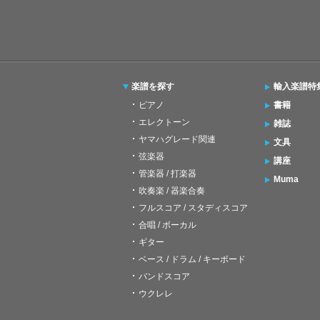
楽譜を探す
輸入楽譜特
ピアノ
書籍
エレクトーン
雑誌
ヤマハグレード関連
文具
弦楽器
講座
管楽器 / 打楽器
Muma
吹奏楽 / 器楽合奏
フルスコア / スタディスコア
合唱 / ボーカル
ギター
ベース / ドラム / キーボード
バンドスコア
ウクレレ