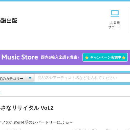
お客様
サポート
★
★
国内&輸入楽譜も豊富♪
キャンペーン実施中
てのカテゴリー
ー
さなリサイタル Vol.2
アノのための4期のレパートリーによる～