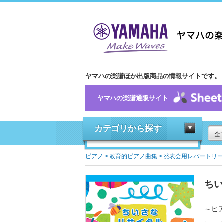
ヤマハの楽譜ほか出版商品の情報サイトです。
ヤマハの楽譜通販サイト
カテゴリから探す
全
ピアノ
>
教育的ピアノ曲集
>
発表会用レパートリ
ちい
～ピ