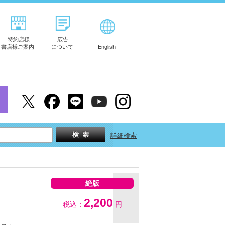
特約店様
広告
書店様ご案内
について
English
詳細検索
絶版
2,200
税込：
円