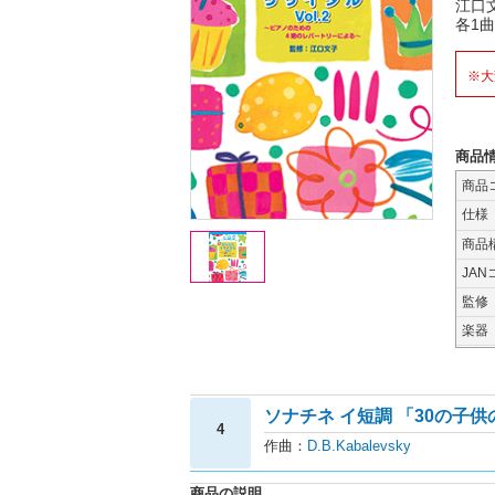
江口
各1
※大
商品
商品
仕様
商品
JAN
監修
楽器
ソナチネ イ短調 「30の子供の小
4
作曲：
D.B.Kabalevsky
商品の説明