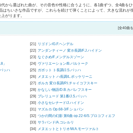
時代から選ばれた曲が、その音色や性格に合うように、各1曲ずつ、全4曲をひ
品はちいさな作品ですが、これらを続けて弾くことによって、大きな流れが
仕上がります。
[全40曲
[21]
リゴドン/
G.F.ヘンデル
[22]
アンダンティーノ 変ホ長調/
F.J.ハイドン
[23]
なぐさめ/
F.メンデルスゾーン
18」
[24]
ヴァリエーション/
B.バルトーク
S.バッハ
[25]
ガボット ト長調/
J.S.バッハ
[26]
メヌエット ハ長調/
L.ポッケリーニ
[27]
ポルカ 変ロ長調/
P.I.チャイコフスキー
[28]
かなしい物語/
D.B.カバレフスキー
[29]
プレリュード 第1番/
J.S.バッハ
[30]
小さなセレナード/
J.ハイドン
[31]
マズルカ Op.68-3/
F.ショパン
[32]
つかの間の幻影 第6曲 op.22-6/
S.プロコフィエフ
[33]
サラバンド/
A.コレルリ
[34]
メヌエットとトリオ/
W.A.モーツァルト