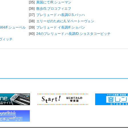
[35]
異国にて/
R.シューマン
[36]
散歩/
S.プロコフィエフ
[37]
プレリュード ハ長調/
J.S.バッハ
[38]
エリーゼのために/
L.V.ベートーヴェン
64/
F.シューベル
[39]
プレリュード イ長調/
F.ショパン
[40]
24のプレリュード ハ長調/
D.ショスタコービッチ
ヴィッチ