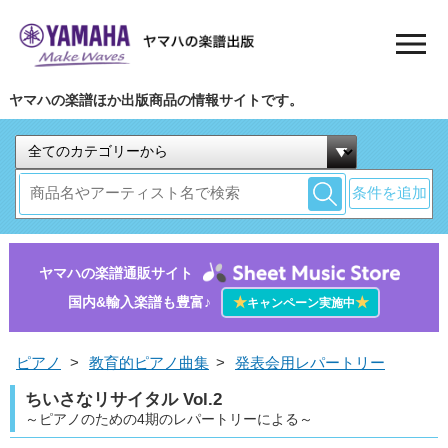
ヤマハの楽譜ほか出版商品の情報サイトです。
条件を追加
ヤマハの楽譜通販サイト
国内&輸入楽譜も豊富♪
★
★
キャンペーン実施中
ピアノ
>
教育的ピアノ曲集
>
発表会用レパートリー
ちいさなリサイタル Vol.2
～ピアノのための4期のレパートリーによる～