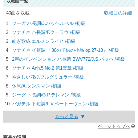
収載曲一覧
40曲を収載
収載曲の詳細
1
フーガ ハ長調/
J.パッヘルベル
/初級
2
ソナチネ ハ長調/
F.クーラウ
/初級
3
紡ぎ歌/
A.エルメンライヒ
/初級
4
ソナチネ イ短調 「30の子供の小品 op.27-18」 /初級
5
2声のインベンション ハ長調 BWV772/
J.S.バッハ
/初級
6
ソナチネ Anh.5,No.2 第1楽章 /初級
7
やさしい花/
J.ブルグミュラー
/初級
8
休息/
A.タンスマン
/初級
9
ジーグ ト長調/
G.P.テレマン
/初級
10
バガテル ト短調/
L.V.ベートーヴェン
/初級
もっと見る
ページトップへ
商品の説明