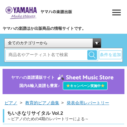
ヤマハの楽譜ほか出版商品の情報サイトです。
条件を追加
ヤマハの楽譜通販サイト
国内&輸入楽譜も豊富♪
★
★
キャンペーン実施中
ピアノ
>
教育的ピアノ曲集
>
発表会用レパートリー
ちいさなリサイタル Vol.2
～ピアノのための4期のレパートリーによる～