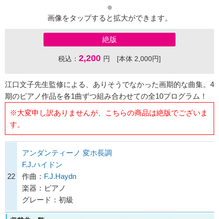
画像をタップすると拡大ができます。
絶版
2,200
税込：
円 [本体 2,000円]
江口文子先生監修による、ありそうでなかった画期的な曲集。4
期のピアノ作品を各1曲ずつ組み合わせての全10プログラム！
※大変申し訳ありませんが、こちらの商品は絶版でございま
す。
アンダンティーノ 変ホ長調
F.J.ハイドン
22
作曲：
F.J.Haydn
楽器：ピアノ
グレード：初級