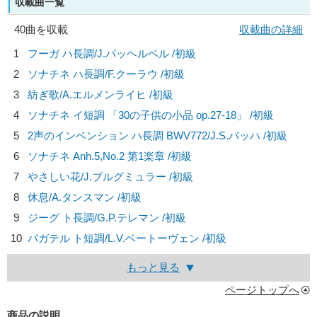
収載曲一覧
40曲を収載
収載曲の詳細
1
フーガ ハ長調/
J.パッヘルベル
/初級
2
ソナチネ ハ長調/
F.クーラウ
/初級
3
紡ぎ歌/
A.エルメンライヒ
/初級
4
ソナチネ イ短調 「30の子供の小品 op.27-18」 /初級
5
2声のインベンション ハ長調 BWV772/
J.S.バッハ
/初級
6
ソナチネ Anh.5,No.2 第1楽章 /初級
7
やさしい花/
J.ブルグミュラー
/初級
8
休息/
A.タンスマン
/初級
9
ジーグ ト長調/
G.P.テレマン
/初級
10
バガテル ト短調/
L.V.ベートーヴェン
/初級
もっと見る
ページトップへ
商品の説明