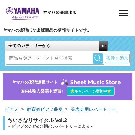
ヤマハの楽譜ほか出版商品の情報サイトです。
条件を追加
ヤマハの楽譜通販サイト
国内&輸入楽譜も豊富♪
★
★
キャンペーン実施中
ピアノ
>
教育的ピアノ曲集
>
発表会用レパートリー
ちいさなリサイタル Vol.2
～ピアノのための4期のレパートリーによる～