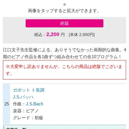
画像をタップすると拡大ができます。
絶版
2,200
税込：
円 [本体 2,000円]
江口文子先生監修による、ありそうでなかった画期的な曲集。4
期のピアノ作品を各1曲ずつ組み合わせての全10プログラム！
※大変申し訳ありませんが、こちらの商品は絶版でございま
す。
ガボット ト長調
J.S.バッハ
25
作曲：
J.S.Bach
楽器：ピアノ
グレード：初級