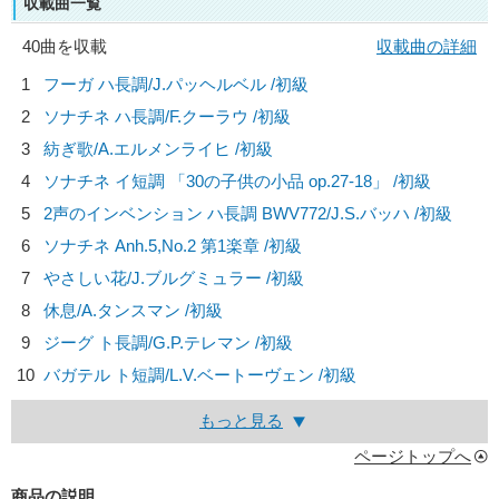
収載曲一覧
40曲を収載
収載曲の詳細
1
フーガ ハ長調/
J.パッヘルベル
/初級
2
ソナチネ ハ長調/
F.クーラウ
/初級
3
紡ぎ歌/
A.エルメンライヒ
/初級
4
ソナチネ イ短調 「30の子供の小品 op.27-18」 /初級
5
2声のインベンション ハ長調 BWV772/
J.S.バッハ
/初級
6
ソナチネ Anh.5,No.2 第1楽章 /初級
7
やさしい花/
J.ブルグミュラー
/初級
8
休息/
A.タンスマン
/初級
9
ジーグ ト長調/
G.P.テレマン
/初級
10
バガテル ト短調/
L.V.ベートーヴェン
/初級
もっと見る
ページトップへ
商品の説明