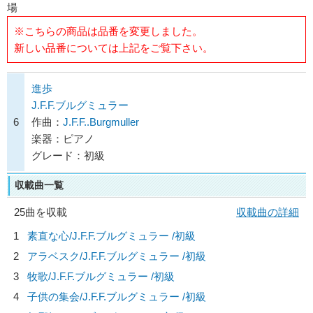
場
※こちらの商品は品番を変更しました。
新しい品番については上記をご覧下さい。
進歩
J.F.F.ブルグミュラー
6
作曲：
J.F.F..Burgmuller
楽器：ピアノ
グレード：初級
収載曲一覧
25曲を収載
収載曲の詳細
1
素直な心/
J.F.F.ブルグミュラー
/初級
2
アラベスク/
J.F.F.ブルグミュラー
/初級
3
牧歌/
J.F.F.ブルグミュラー
/初級
4
子供の集会/
J.F.F.ブルグミュラー
/初級