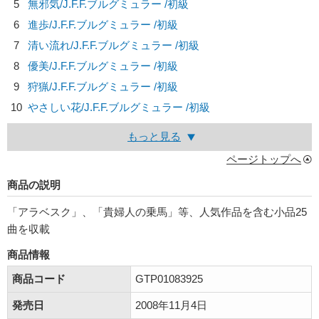
5
無邪気/
J.F.F.ブルグミュラー
/初級
6
進歩/
J.F.F.ブルグミュラー
/初級
7
清い流れ/
J.F.F.ブルグミュラー
/初級
8
優美/
J.F.F.ブルグミュラー
/初級
9
狩猟/
J.F.F.ブルグミュラー
/初級
10
やさしい花/
J.F.F.ブルグミュラー
/初級
もっと見る
ページトップへ
商品の説明
「アラベスク」、「貴婦人の乗馬」等、人気作品を含む小品25
曲を収載
商品情報
商品コード
GTP01083925
発売日
2008年11月4日