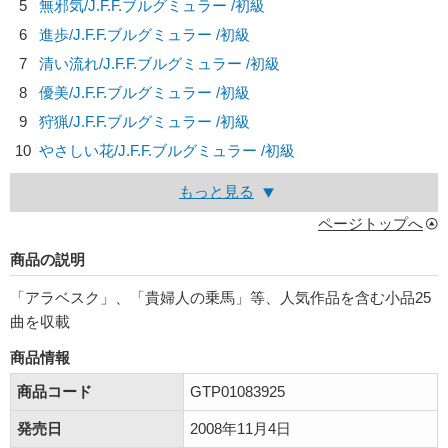
5
無邪気/
J.F.F.ブルグミュラー
/初級
6
進歩/
J.F.F.ブルグミュラー
/初級
7
清い流れ/
J.F.F.ブルグミュラー
/初級
8
優美/
J.F.F.ブルグミュラー
/初級
9
狩猟/
J.F.F.ブルグミュラー
/初級
10
やさしい花/
J.F.F.ブルグミュラー
/初級
もっと見る
ページトップへ
商品の説明
「アラベスク」、「貴婦人の乗馬」等、人気作品を含む小品25
曲を収載
商品情報
商品コード
GTP01083925
発売日
2008年11月4日