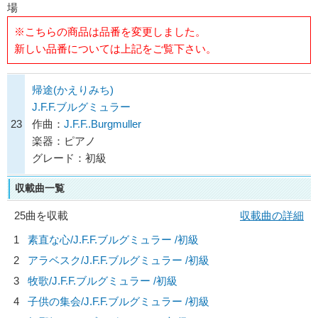
場
※こちらの商品は品番を変更しました。
新しい品番については上記をご覧下さい。
帰途(かえりみち)
J.F.F.ブルグミュラー
23
作曲：
J.F.F..Burgmuller
楽器：ピアノ
グレード：初級
収載曲一覧
25曲を収載
収載曲の詳細
1
素直な心/
J.F.F.ブルグミュラー
/初級
2
アラベスク/
J.F.F.ブルグミュラー
/初級
3
牧歌/
J.F.F.ブルグミュラー
/初級
4
子供の集会/
J.F.F.ブルグミュラー
/初級